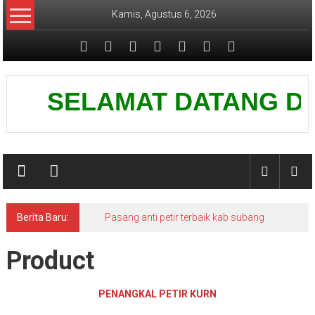
Lompat
Kamis, Agustus 6, 2026
ke
konten
Pusat
SELAMAT DATANG DI WE
Grounding
Petir
Berita Baru:
Pasang anti petir terbaik kab subang
Product
PENANGKAL PETIR KURN