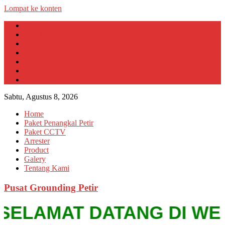
Lompat ke konten
Home
Paket Penangkal Petir
Paket CCTV
Arrester
Product
Galery
Tentang Kami
Sabtu, Agustus 8, 2026
Home
Paket Penangkal Petir
Paket CCTV
Arrester
Product
Galery
Tentang Kami
Pusat Grounding Petir
ELAMAT DATANG DI WEBSIT