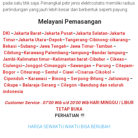
pada satu titik saja. Penangkal petir jenis elektrostatis memiliki radius
perlindungan yang jauh lebih besar dan berbentuk seperti payung
Melayani Pemasangan
DKI
–
Jakarta Barat
–
Jakarta Pusat
–
Jakarta Selatan
-Jakarta
Timur
–
Jakarta Utara
–
Depok
–
Tangerang
-Cibinong
-cikarang
–
Bekasi
–
Subang
–
Jawa Tengah
–
Jawa Timur
-Tambun
–
Cibitung
–
Karawang
Palembang
–
lampung
–
Bandar lampung
–
Jambi
-K
alimatan timur
–
Kalimantan barat
-Cibubur
–
Cikeas
–
Ciulengsi
–
Jonggol
-Cimanggis
–
Sawangan
–
Parung
–
Citayam
-
Bogor
–
Citeureup
–
Sentul
–
Ciawi
–
Cisarua
-Cikokol
–
Cipondoh
–
Karawaci
–
Binong
–
Serpong
-Bitung
–
Jatiuwung
–
Cikupa
–
Balaraja
-Serang
–
Cilegon
–
Bandung
dan seluruh
indonesia
Customer Service . 07’00 Wib s/d 20’00 Wib
HARI MINGGU / LIBUR
TETAP BUKA
PERHATIAN !!!
HARGA SEWAKTU WAKTU BISA BERUBAH