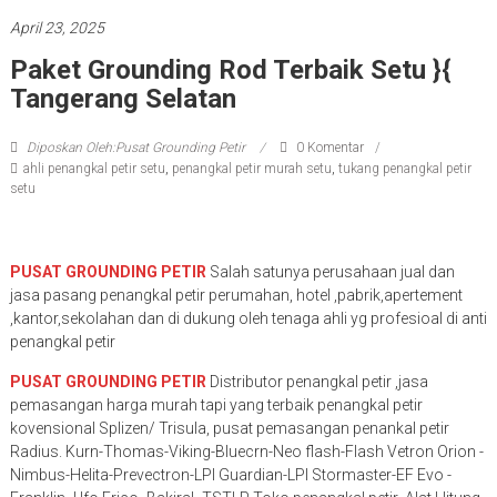
April 23, 2025
Paket Grounding Rod Terbaik Setu }{
Tangerang Selatan
Diposkan Oleh:Pusat Grounding Petir
0 Komentar
ahli penangkal petir setu
,
penangkal petir murah setu
,
tukang penangkal petir
setu
PUSAT GROUNDING PETIR
Salah satunya perusahaan jual dan
jasa pasang penangkal petir perumahan, hotel ,pabrik,apertement
,kantor,sekolahan dan di dukung oleh tenaga ahli yg profesioal di anti
penangkal petir
PUSAT GROUNDING PETIR
Distributor penangkal petir ,jasa
pemasangan harga murah tapi yang terbaik penangkal petir
kovensional Splizen/ Trisula, pusat pemasangan penankal petir
Radius. Kurn-Thomas-Viking-Bluecrn-Neo flash-Flash Vetron Orion -
Nimbus-Helita-Prevectron-LPI Guardian-LPI Stormaster-EF Evo -