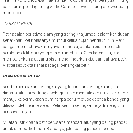
Franklin- Ufo Erico -Bakiral- TSTLP Toko penangkal petir ,Alat Hitung
sambaran petir Lightning Strike Counter Tower-Triangle Tower-tiang
monopole
TERKAIT PETIR
Petir adalah peristiwa alam yang sering kita jumpai dalam kehidupan
sehari-hari. Petir biasanya muncul ketika hujan hendak turun. Petir
sangat membahayakan nyawa manusia, bahkan bisa merusak
peralatan elektronik yang ada di rumah kita. Oleh karena itu, kita
membutuhkan alat yang bisa menghindarkan kita dari bahaya petir.
Alat tersebut kita kenal sebagai penangkal petir.
PENANGKAL PETIR
sendiri merupakan perangkat yang terdiri dari serangkaian jalur
dimana jalur ini berfungsi sebagai jalan mengalirkan arus listrik petir
menuju ke permukaan bumi tanpa perlu merusak benda-benda yang
dilewati oleh petir tersebut. Petir sendiri seringkali terjadi mengikuti
peristiwa hujan.
Muatan listrik pada petir berusaha mencari jalur yang paling pendek
untuk sampai ke tanah. Biasanya, jalur paling pendek berupa