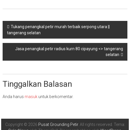
Navigasi
Tukang penangkal petir murah terbaik serpong utara ||
tangerang selatan
pos
Jasa penangkal petir radius kurn 80 cipayung <> tangerang
selatan
Tinggalkan Balasan
Anda harus
masuk
untuk berkomentar.
Copyright © 2026
Pusat Grounding Petir
. All rights reserved. Tema: