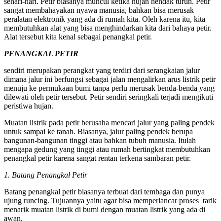
sehari-hari. Petir biasanya muncul ketika hujan hendak turun. Petir
sangat membahayakan nyawa manusia, bahkan bisa merusak
peralatan elektronik yang ada di rumah kita. Oleh karena itu, kita
membutuhkan alat yang bisa menghindarkan kita dari bahaya petir.
Alat tersebut kita kenal sebagai penangkal petir.
PENANGKAL PETIR
sendiri merupakan perangkat yang terdiri dari serangkaian jalur
dimana jalur ini berfungsi sebagai jalan mengalirkan arus listrik petir
menuju ke permukaan bumi tanpa perlu merusak benda-benda yang
dilewati oleh petir tersebut. Petir sendiri seringkali terjadi mengikuti
peristiwa hujan.
Muatan listrik pada petir berusaha mencari jalur yang paling pendek
untuk sampai ke tanah. Biasanya, jalur paling pendek berupa
bangunan-bangunan tinggi atau bahkan tubuh manusia. Itulah
mengapa gedung yang tinggi atau rumah bertingkat membutuhkan
penangkal petir karena sangat rentan terkena sambaran petir.
1. Batang Penangkal Petir
Batang penangkal petir biasanya terbuat dari tembaga dan punya
ujung runcing. Tujuannya yaitu agar bisa memperlancar proses tarik
menarik muatan listrik di bumi dengan muatan listrik yang ada di
awan.