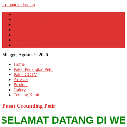
Lompat ke konten
Home
Paket Penangkal Petir
Paket CCTV
Arrester
Product
Galery
Tentang Kami
Minggu, Agustus 9, 2026
Home
Paket Penangkal Petir
Paket CCTV
Arrester
Product
Galery
Tentang Kami
Pusat Grounding Petir
SELAMAT DATANG DI WEBSIT