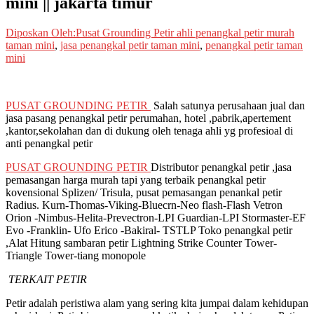
mini || jakarta timur
Diposkan Oleh:Pusat Grounding Petir
ahli penangkal petir murah
taman mini
,
jasa penangkal petir taman mini
,
penangkal petir taman
mini
PUSAT GROUNDING PETIR
Salah satunya perusahaan jual dan
jasa pasang penangkal petir perumahan, hotel ,pabrik,apertement
,kantor,sekolahan dan di dukung oleh tenaga ahli yg profesioal di
anti penangkal petir
PUSAT GROUNDING PETIR
Distributor penangkal petir ,jasa
pemasangan harga murah tapi yang terbaik penangkal petir
kovensional Splizen/ Trisula, pusat pemasangan penankal petir
Radius. Kurn-Thomas-Viking-Bluecrn-Neo flash-Flash Vetron
Orion -Nimbus-Helita-Prevectron-LPI Guardian-LPI Stormaster-EF
Evo -Franklin- Ufo Erico -Bakiral- TSTLP Toko penangkal petir
,Alat Hitung sambaran petir Lightning Strike Counter Tower-
Triangle Tower-tiang monopole
TERKAIT PETIR
Petir adalah peristiwa alam yang sering kita jumpai dalam kehidupan