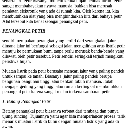
sehari-hari. Petir biasanya muncul ketika hujan hendak turun. Petir
sangat membahayakan nyawa manusia, bahkan bisa merusak
peralatan elektronik yang ada di rumah kita. Oleh karena itu, kita
membutuhkan alat yang bisa menghindarkan kita dari bahaya petir.
Alat tersebut kita kenal sebagai penangkal petir.
PENANGKAL PETIR
sendiri merupakan perangkat yang terdiri dari serangkaian jalur
dimana jalur ini berfungsi sebagai jalan mengalirkan arus listrik petir
menuju ke permukaan bumi tanpa perlu merusak benda-benda yang
dilewati oleh petir tersebut. Petir sendiri seringkali terjadi mengikuti
peristiwa hujan.
Muatan listrik pada petir berusaha mencari jalur yang paling pendek
untuk sampai ke tanah. Biasanya, jalur paling pendek berupa
bangunan-bangunan tinggi atau bahkan tubuh manusia. Itulah
mengapa gedung yang tinggi atau rumah bertingkat membutuhkan
penangkal petir karena sangat rentan terkena sambaran petir.
1. Batang Penangkal Petir
Batang penangkal petir biasanya terbuat dari tembaga dan punya
ujung runcing. Tujuannya yaitu agar bisa memperlancar proses tarik
menarik muatan listrik di bumi dengan muatan listrik yang ada di
awan.