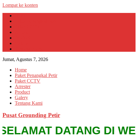
Lompat ke konten
Home
Paket Penangkal Petir
Paket CCTV
Arrester
Product
Galery
Tentang Kami
Jumat, Agustus 7, 2026
Home
Paket Penangkal Petir
Paket CCTV
Arrester
Product
Galery
Tentang Kami
Pusat Grounding Petir
SELAMAT DATANG DI WEBSIT