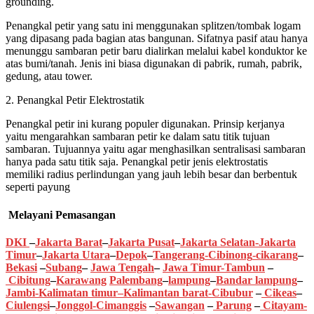
grounding.
Penangkal petir yang satu ini menggunakan splitzen/tombak logam
yang dipasang pada bagian atas bangunan. Sifatnya pasif atau hanya
menunggu sambaran petir baru dialirkan melalui kabel konduktor ke
atas bumi/tanah. Jenis ini biasa digunakan di pabrik, rumah, pabrik,
gedung, atau tower.
2. Penangkal Petir Elektrostatik
Penangkal petir ini kurang populer digunakan. Prinsip kerjanya
yaitu mengarahkan sambaran petir ke dalam satu titik tujuan
sambaran. Tujuannya yaitu agar menghasilkan sentralisasi sambaran
hanya pada satu titik saja. Penangkal petir jenis elektrostatis
memiliki radius perlindungan yang jauh lebih besar dan berbentuk
seperti payung
Melayani Pemasangan
DKI
–
Jakarta Barat
–
Jakarta Pusat
–
Jakarta Selatan
-Jakarta
Timur
–
Jakarta Utara
–
Depok
–
Tangerang
-Cibinong
-cikarang
–
Bekasi
–
Subang
–
Jawa Tengah
–
Jawa Timur
-Tambun
–
Cibitung
–
Karawang
Palembang
–
lampung
–
Bandar lampung
–
Jambi
-K
alimatan timur
–
Kalimantan barat
-Cibubur
–
Cikeas
–
Ciulengsi
–
Jonggol
-Cimanggis
–
Sawangan
–
Parung
–
Citayam
-