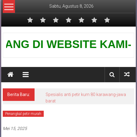
Lompat
Sabtu, Agustus 8, 2026
ke
konten
Pusat
G DI WEBSITE KAMI-PUSAT 
Grounding
Petir
Berita Baru:
Spesialis anti petir kurn 80 karawang-jawa
barat
Penangkal petir murah
Mei 15, 2025