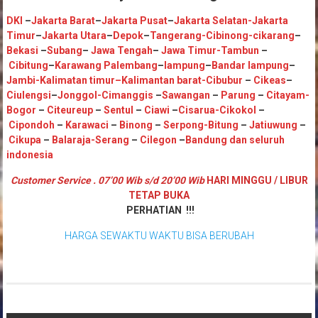
DKI
–
Jakarta Barat
–
Jakarta Pusat
–
Jakarta Selatan
-Jakarta
Timur
–
Jakarta Utara
–
Depok
–
Tangerang
-Cibinong
-cikarang
–
Bekasi
–
Subang
–
Jawa Tengah
–
Jawa Timur
-Tambun
–
Cibitung
–
Karawang
Palembang
–
lampung
–
Bandar lampung
–
Jambi
-K
alimatan timur
–
Kalimantan barat
-Cibubur
–
Cikeas
–
Ciulengsi
–
Jonggol
-Cimanggis
–
Sawangan
–
Parung
–
Citayam
-
Bogor
–
Citeureup
–
Sentul
–
Ciawi
–
Cisarua
-Cikokol
–
Cipondoh
–
Karawaci
–
Binong
–
Serpong
-Bitung
–
Jatiuwung
–
Cikupa
–
Balaraja
-Serang
–
Cilegon
–
Bandung
dan seluruh
indonesia
Customer Service . 07’00 Wib s/d 20’00 Wib
HARI MINGGU / LIBUR
TETAP BUKA
PERHATIAN !!!
HARGA SEWAKTU WAKTU BISA BERUBAH