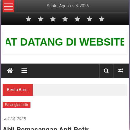
Lompat
Sabtu, Agustus 8, 2026
ke
konten
Pusat
 DATANG DI WEBSITE KAMI-
Grounding
Petir
Berita Baru:
Spesialis anti petir kurn 80 karawang-jawa
barat
Penangkal petir
Juli 24, 2025