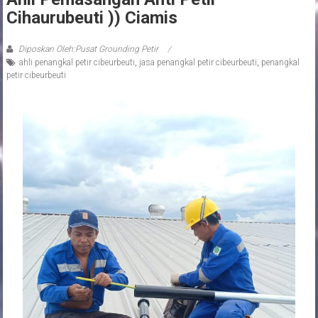
Ahli Pemasangan Anti Petir
Cihaurubeuti )) Ciamis
Diposkan Oleh:Pusat Grounding Petir
ahli penangkal petir cibeurbeuti
,
jasa penangkal petir cibeurbeuti
,
penangkal
petir cibeurbeuti