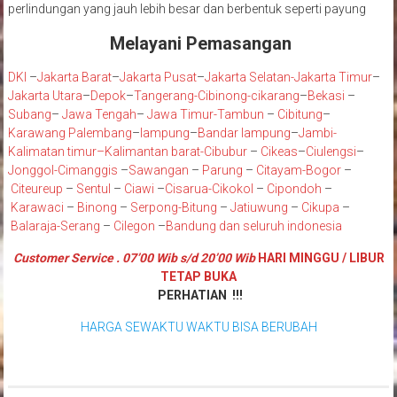
pada satu titik saja. Penangkal petir jenis elektrostatis memiliki radius
perlindungan yang jauh lebih besar dan berbentuk seperti payung
Melayani Pemasangan
DKI
–
Jakarta Barat
–
Jakarta Pusat
–
Jakarta Selatan
-Jakarta Timur
–
Jakarta Utara
–
Depok
–
Tangerang
-Cibinong
-cikarang
–
Bekasi
–
Subang
–
Jawa Tengah
–
Jawa Timur
-Tambun
–
Cibitung
–
Karawang
Palembang
–
lampung
–
Bandar lampung
–
Jambi
-
K
alimatan timur
–
Kalimantan barat
-Cibubur
–
Cikeas
–
Ciulengsi
–
Jonggol
-Cimanggis
–
Sawangan
–
Parung
–
Citayam
-Bogor
–
Citeureup
–
Sentul
–
Ciawi
–
Cisarua
-Cikokol
–
Cipondoh
–
Karawaci
–
Binong
–
Serpong
-Bitung
–
Jatiuwung
–
Cikupa
–
Balaraja
-Serang
–
Cilegon
–
Bandung
dan seluruh indonesia
Customer Service . 07’00 Wib s/d 20’00 Wib
HARI MINGGU / LIBUR
TETAP BUKA
PERHATIAN !!!
HARGA SEWAKTU WAKTU BISA BERUBAH