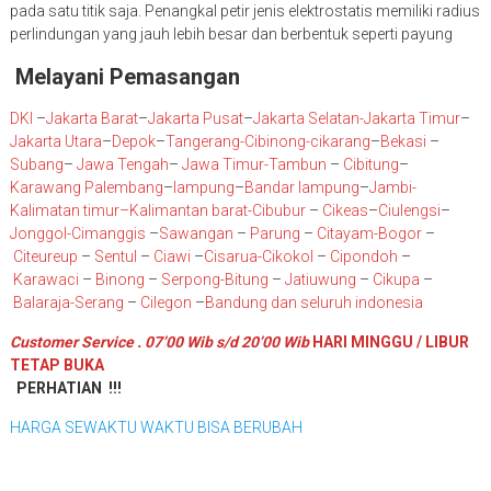
pada satu titik saja. Penangkal petir jenis elektrostatis memiliki radius
perlindungan yang jauh lebih besar dan berbentuk seperti payung
Melayani Pemasangan
DKI
–
Jakarta Barat
–
Jakarta Pusat
–
Jakarta Selatan
-Jakarta Timur
–
Jakarta Utara
–
Depok
–
Tangerang
-Cibinong
-cikarang
–
Bekasi
–
Subang
–
Jawa Tengah
–
Jawa Timur
-Tambun
–
Cibitung
–
Karawang
Palembang
–
lampung
–
Bandar lampung
–
Jambi
-
K
alimatan timur
–
Kalimantan barat
-Cibubur
–
Cikeas
–
Ciulengsi
–
Jonggol
-Cimanggis
–
Sawangan
–
Parung
–
Citayam
-Bogor
–
Citeureup
–
Sentul
–
Ciawi
–
Cisarua
-Cikokol
–
Cipondoh
–
Karawaci
–
Binong
–
Serpong
-Bitung
–
Jatiuwung
–
Cikupa
–
Balaraja
-Serang
–
Cilegon
–
Bandung
dan seluruh indonesia
Customer Service . 07’00 Wib s/d 20’00 Wib
HARI MINGGU / LIBUR
TETAP BUKA
PERHATIAN !!!
HARGA SEWAKTU WAKTU BISA BERUBAH