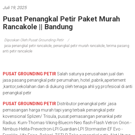
Juli 19, 2025
Pusat Penangkal Petir Paket Murah
Rancakole || Bandung
Diposkan Oleh:Pusat Grounding Petir
jasa penangkal petir rancakole
,
penangkal petir murah rancakole
,
terima pasang
anti petir rancakole
PUSAT GROUNDING PETIR
Salah satunya perusahaan jual dan
jasa pasang penangkal petir perumahan, hotel ,pabrik,apertement
,kantor,sekolahan dan di dukung oleh tenaga ahli yg profesioal di anti
penangkal petir
PUSAT GROUNDING PETIR
Distributor penangkal petir ,jasa
pemasangan harga murah tapi yang terbaik penangkal petir
kovensional Splizen/ Trisula, pusat pemasangan penankal petir
Radius. Kurn-Thomas-Viking-Bluecrn-Neo flash-Flash Vetron Orion -
Nimbus-Helita-Prevectron-LPI Guardian-LPI Stormaster-EF Evo -