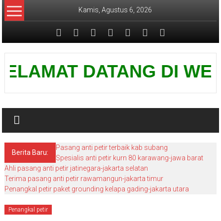
Lompat
Kamis, Agustus 6, 2026
ke
konten
Pusat
ELAMAT DATANG DI WEBSITE
Grounding
Petir
Pasang anti petir terbaik kab subang
Berita Baru:
Spesialis anti petir kurn 80 karawang-jawa barat
Ahli pasang anti petir jatinegara-jakarta selatan
Terima pasang anti petir rawamangun-jakarta timur
Penangkal petir paket grounding kelapa gading-jakarta utara
Penangkal petir