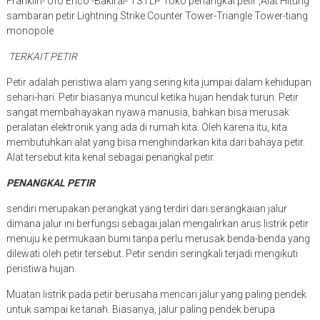
Franklin- Ufo Erico -Bakiral- TSTLP Toko penangkal petir ,Alat Hitung
sambaran petir Lightning Strike Counter Tower-Triangle Tower-tiang
monopole
TERKAIT PETIR
Petir adalah peristiwa alam yang sering kita jumpai dalam kehidupan
sehari-hari. Petir biasanya muncul ketika hujan hendak turun. Petir
sangat membahayakan nyawa manusia, bahkan bisa merusak
peralatan elektronik yang ada di rumah kita. Oleh karena itu, kita
membutuhkan alat yang bisa menghindarkan kita dari bahaya petir.
Alat tersebut kita kenal sebagai penangkal petir.
PENANGKAL PETIR
sendiri merupakan perangkat yang terdiri dari serangkaian jalur
dimana jalur ini berfungsi sebagai jalan mengalirkan arus listrik petir
menuju ke permukaan bumi tanpa perlu merusak benda-benda yang
dilewati oleh petir tersebut. Petir sendiri seringkali terjadi mengikuti
peristiwa hujan.
Muatan listrik pada petir berusaha mencari jalur yang paling pendek
untuk sampai ke tanah. Biasanya, jalur paling pendek berupa