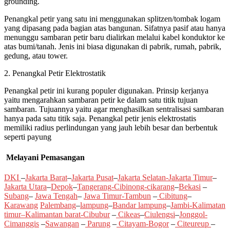
grounding.
Penangkal petir yang satu ini menggunakan splitzen/tombak logam
yang dipasang pada bagian atas bangunan. Sifatnya pasif atau hanya
menunggu sambaran petir baru dialirkan melalui kabel konduktor ke
atas bumi/tanah. Jenis ini biasa digunakan di pabrik, rumah, pabrik,
gedung, atau tower.
2. Penangkal Petir Elektrostatik
Penangkal petir ini kurang populer digunakan. Prinsip kerjanya
yaitu mengarahkan sambaran petir ke dalam satu titik tujuan
sambaran. Tujuannya yaitu agar menghasilkan sentralisasi sambaran
hanya pada satu titik saja. Penangkal petir jenis elektrostatis
memiliki radius perlindungan yang jauh lebih besar dan berbentuk
seperti payung
Melayani Pemasangan
DKI
–
Jakarta Barat
–
Jakarta Pusat
–
Jakarta Selatan
-Jakarta Timur
–
Jakarta Utara
–
Depok
–
Tangerang
-Cibinong
-cikarang
–
Bekasi
–
Subang
–
Jawa Tengah
–
Jawa Timur
-Tambun
–
Cibitung
–
Karawang
Palembang
–
lampung
–
Bandar lampung
–
Jambi
-K
alimatan
timur
–
Kalimantan barat
-Cibubur
–
Cikeas
–
Ciulengsi
–
Jonggol
-
Cimanggis
–
Sawangan
–
Parung
–
Citayam
-Bogor
–
Citeureup
–