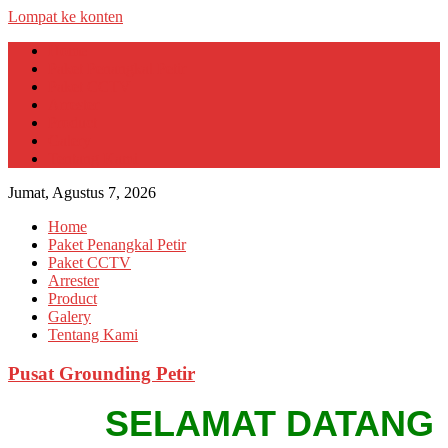
Lompat ke konten
Home
Paket Penangkal Petir
Paket CCTV
Arrester
Product
Galery
Tentang Kami
Jumat, Agustus 7, 2026
Home
Paket Penangkal Petir
Paket CCTV
Arrester
Product
Galery
Tentang Kami
Pusat Grounding Petir
SELAMAT DATANG DI W