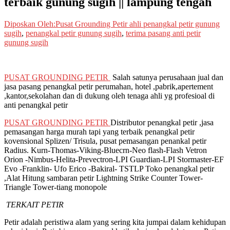
terbaik gunung sugih || lampung tengah
Diposkan Oleh:Pusat Grounding Petir
ahli penangkal petir gunung
sugih
,
penangkal petir gunung sugih
,
terima pasang anti petir
gunung sugih
PUSAT GROUNDING PETIR
Salah satunya perusahaan jual dan
jasa pasang penangkal petir perumahan, hotel ,pabrik,apertement
,kantor,sekolahan dan di dukung oleh tenaga ahli yg profesioal di
anti penangkal petir
PUSAT GROUNDING PETIR
Distributor penangkal petir ,jasa
pemasangan harga murah tapi yang terbaik penangkal petir
kovensional Splizen/ Trisula, pusat pemasangan penankal petir
Radius. Kurn-Thomas-Viking-Bluecrn-Neo flash-Flash Vetron
Orion -Nimbus-Helita-Prevectron-LPI Guardian-LPI Stormaster-EF
Evo -Franklin- Ufo Erico -Bakiral- TSTLP Toko penangkal petir
,Alat Hitung sambaran petir Lightning Strike Counter Tower-
Triangle Tower-tiang monopole
TERKAIT PETIR
Petir adalah peristiwa alam yang sering kita jumpai dalam kehidupan