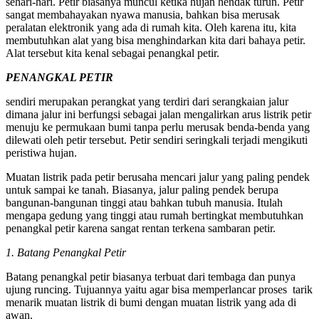
sehari-hari. Petir biasanya muncul ketika hujan hendak turun. Petir
sangat membahayakan nyawa manusia, bahkan bisa merusak
peralatan elektronik yang ada di rumah kita. Oleh karena itu, kita
membutuhkan alat yang bisa menghindarkan kita dari bahaya petir.
Alat tersebut kita kenal sebagai penangkal petir.
PENANGKAL PETIR
sendiri merupakan perangkat yang terdiri dari serangkaian jalur
dimana jalur ini berfungsi sebagai jalan mengalirkan arus listrik petir
menuju ke permukaan bumi tanpa perlu merusak benda-benda yang
dilewati oleh petir tersebut. Petir sendiri seringkali terjadi mengikuti
peristiwa hujan.
Muatan listrik pada petir berusaha mencari jalur yang paling pendek
untuk sampai ke tanah. Biasanya, jalur paling pendek berupa
bangunan-bangunan tinggi atau bahkan tubuh manusia. Itulah
mengapa gedung yang tinggi atau rumah bertingkat membutuhkan
penangkal petir karena sangat rentan terkena sambaran petir.
1. Batang Penangkal Petir
Batang penangkal petir biasanya terbuat dari tembaga dan punya
ujung runcing. Tujuannya yaitu agar bisa memperlancar proses tarik
menarik muatan listrik di bumi dengan muatan listrik yang ada di
awan.