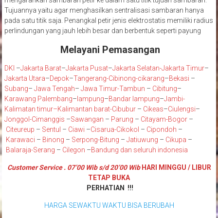
mengarahkan sambaran petir ke dalam satu titik tujuan sambaran.
Tujuannya yaitu agar menghasilkan sentralisasi sambaran hanya
pada satu titik saja. Penangkal petir jenis elektrostatis memiliki radius
perlindungan yang jauh lebih besar dan berbentuk seperti payung
Melayani Pemasangan
DKI
–
Jakarta Barat
–
Jakarta Pusat
–
Jakarta Selatan
-Jakarta Timur
–
Jakarta Utara
–
Depok
–
Tangerang
-Cibinong
-cikarang
–
Bekasi
–
Subang
–
Jawa Tengah
–
Jawa Timur
-Tambun
–
Cibitung
–
Karawang
Palembang
–
lampung
–
Bandar lampung
–
Jambi
-
K
alimatan timur
–
Kalimantan barat
-Cibubur
–
Cikeas
–
Ciulengsi
–
Jonggol
-Cimanggis
–
Sawangan
–
Parung
–
Citayam
-Bogor
–
Citeureup
–
Sentul
–
Ciawi
–
Cisarua
-Cikokol
–
Cipondoh
–
Karawaci
–
Binong
–
Serpong
-Bitung
–
Jatiuwung
–
Cikupa
–
Balaraja
-Serang
–
Cilegon
–
Bandung
dan seluruh indonesia
Customer Service . 07’00 Wib s/d 20’00 Wib
HARI MINGGU / LIBUR
TETAP BUKA
PERHATIAN !!!
HARGA SEWAKTU WAKTU BISA BERUBAH