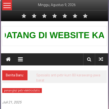
Lompat
Minggu, Agustus 9, 2026
ke
konten
Pusat
TANG DI WEBSITE KAMI-PUS
Grounding
Petir
Berita Baru:
Spesialis anti petir kurn 80 karawang-jawa
barat
penangkal petir elektrostatis
Juli 21, 2025