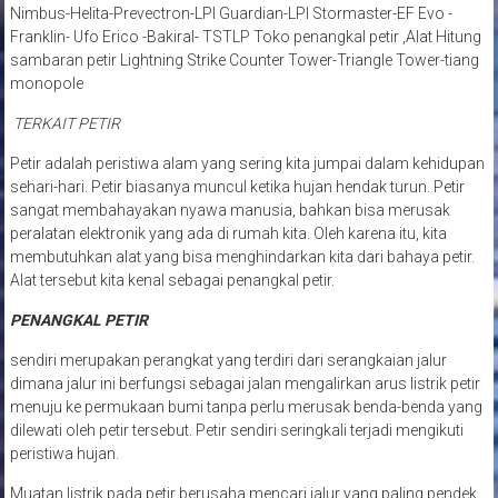
Nimbus-Helita-Prevectron-LPI Guardian-LPI Stormaster-EF Evo -
Franklin- Ufo Erico -Bakiral- TSTLP Toko penangkal petir ,Alat Hitung
sambaran petir Lightning Strike Counter Tower-Triangle Tower-tiang
monopole
TERKAIT PETIR
Petir adalah peristiwa alam yang sering kita jumpai dalam kehidupan
sehari-hari. Petir biasanya muncul ketika hujan hendak turun. Petir
sangat membahayakan nyawa manusia, bahkan bisa merusak
peralatan elektronik yang ada di rumah kita. Oleh karena itu, kita
membutuhkan alat yang bisa menghindarkan kita dari bahaya petir.
Alat tersebut kita kenal sebagai penangkal petir.
PENANGKAL PETIR
sendiri merupakan perangkat yang terdiri dari serangkaian jalur
dimana jalur ini berfungsi sebagai jalan mengalirkan arus listrik petir
menuju ke permukaan bumi tanpa perlu merusak benda-benda yang
dilewati oleh petir tersebut. Petir sendiri seringkali terjadi mengikuti
peristiwa hujan.
Muatan listrik pada petir berusaha mencari jalur yang paling pendek