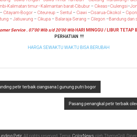
mbi
-K
alimatan timur
–
Kalimantan barat
-Cibubur
–
Cikeas
–
Ciulengsi
–
Jon
–
Citayam
-Bogor
–
Citeureup
–
Sentul
–
Ciawi
–
Cisarua
-Cikokol
–
Cipo
itung
–
Jatiuwung
–
Cikupa
–
Balaraja
-Serang
–
Cilegon
–
Bandung
dan s
omer Service . 07’00 Wib s/d 20’00 Wib
HARI MINGGU / LIBUR TETAP 
PERHATIAN !!!
HARGA SEWAKTU WAKTU BISA BERUBAH
ounding petir terbaik ciangsana | gunung putri bogor
Pasang penangkal petir terbaik cil
nding Petir
. All rights reserved. Tema:
ColorNews
oleh ThemeGrill. Dip