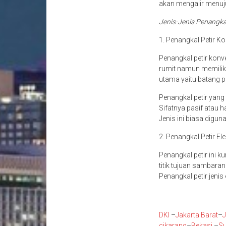
akan mengalir menuju
Jenis-Jenis Penangka
1. Penangkal Petir K
Penangkal petir konve
rumit namun memilik
utama yaitu batang p
Penangkal petir yan
Sifatnya pasif atau 
Jenis ini biasa digun
2. Penangkal Petir Ele
Penangkal petir ini 
titik tujuan sambaran
Penangkal petir jenis
DKI
–
Jakarta Barat
–
J
cikarang
–
Bekasi
–
S