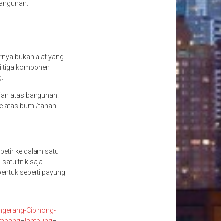
 bangunan.
arnya bukan alat yang
ki tiga komponen
g.
ian atas bangunan.
ke atas bumi/tanah.
petir ke dalam satu
atu titik saja.
rbentuk seperti payung
ngerang
-Cibinong
-
embang
–
lampung
–