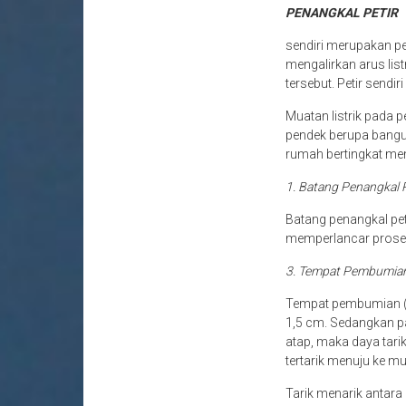
PENANGKAL PETIR
sendiri merupakan per
mengalirkan arus lis
tersebut. Petir sendir
Muatan listrik pada p
pendek berupa bangu
rumah bertingkat mem
1. Batang Penangkal 
Batang penangkal pet
memperlancar proses 
3. Tempat Pembumia
Tempat pembumian (gr
1,5 cm. Sedangkan pan
atap, maka daya tari
tertarik menuju ke mu
Tarik menarik antara k