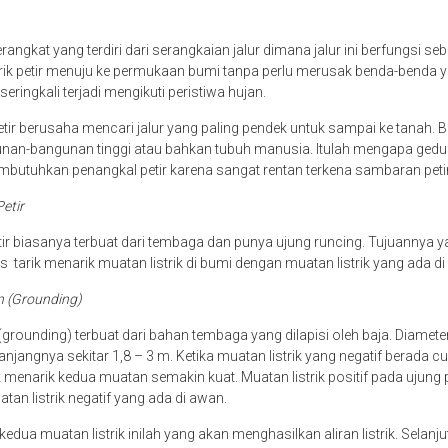
angkat yang terdiri dari serangkaian jalur dimana jalur ini berfungsi seb
trik petir menuju ke permukaan bumi tanpa perlu merusak benda-benda yan
i seringkali terjadi mengikuti peristiwa hujan.
etir berusaha mencari jalur yang paling pendek untuk sampai ke tanah. Bi
nan-bangunan tinggi atau bahkan tubuh manusia. Itulah mengapa gedun
butuhkan penangkal petir karena sangat rentan terkena sambaran peti
Petir
ir biasanya terbuat dari tembaga dan punya ujung runcing. Tujuannya ya
tarik menarik muatan listrik di bumi dengan muatan listrik yang ada di
n (Grounding)
ounding) terbuat dari bahan tembaga yang dilapisi oleh baja. Diameter
jangnya sekitar 1,8 – 3 m. Ketika muatan listrik yang negatif berada cu
k menarik kedua muatan semakin kuat. Muatan listrik positif pada ujung 
atan listrik negatif yang ada di awan.
edua muatan listrik inilah yang akan menghasilkan aliran listrik. Selanjutn