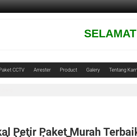
SELAMAT DAT
Paket CCTV
Arrester
Product
Galery
Tentang Kam
karawang-jawa barat
al Petir Paket Murah Terbai