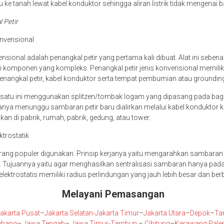
 ke tanah lewat kabel konduktor sehingga aliran listrik tidak mengenai
l Petir
onvensional
nsional adalah penangkal petir yang pertama kali dibuat. Alat ini seben
i komponen yang kompleks. Penangkal petir jenis konvensional memili
enangkal petir, kabel konduktor serta tempat pembumian atau groundin
g satu ini menggunakan splitzen/tombak logam yang dipasang pada bag
hanya menunggu sambaran petir baru dialirkan melalui kabel konduktor 
akan di pabrik, rumah, pabrik, gedung, atau tower.
ktrostatik
kurang populer digunakan. Prinsip kerjanya yaitu mengarahkan sambaran 
. Tujuannya yaitu agar menghasilkan sentralisasi sambaran hanya pada s
 elektrostatis memiliki radius perlindungan yang jauh lebih besar dan be
Melayani Pemasangan
akarta Pusat
–
Jakarta Selatan
-Jakarta Timur
–
Jakarta Utara
–
Depok
–
Ta
ubang
–
Jawa Tengah
–
Jawa Timur
-Tambun
–
Cibitung
–
Karawang
Pal