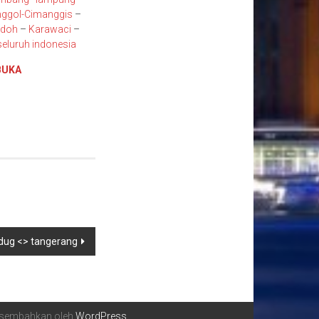
ggol
-Cimanggis
–
ndoh
–
Karawaci
–
eluruh indonesia
BUKA
edug <> tangerang
ersembahkan oleh
WordPress
.