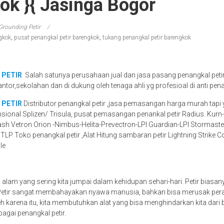
ok }{ Jasinga Bogor
Grounding Petir
gkok
,
pusat penangkal petir barengkok
,
tukang penangkal petir barengkok
 PETIR
Salah satunya perusahaan jual dan jasa pasang penangkal peti
antor,sekolahan dan di dukung oleh tenaga ahli yg profesioal di anti pena
 PETIR
Distributor penangkal petir ,jasa pemasangan harga murah tapi 
nsional Splizen/ Trisula, pusat pemasangan penankal petir Radius. Kur
ash Vetron Orion -Nimbus-Helita-Prevectron-LPI Guardian-LPI Stormaster
STLP Toko penangkal petir ,Alat Hitung sambaran petir Lightning Strike 
le
a alam yang sering kita jumpai dalam kehidupan sehari-hari. Petir biasa
 Petir sangat membahayakan nyawa manusia, bahkan bisa merusak peral
eh karena itu, kita membutuhkan alat yang bisa menghindarkan kita dari b
bagai penangkal petir.