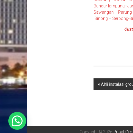
Bandar lampung
–
Ja
Sawangan
–
Parung
Binong
–
Serpong
-B
Cust
Navigasi
Ahli instalasi gr
pos
Copyright © 2026
Pusat Grou