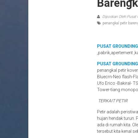
Barengk
Diposkan Oleh:Pusat 
penangkal petir baren
PUSAT GROUNDING
,pabrik,apertement ,k
PUSAT GROUNDING
penangkal petir kove
Bluecrn-Neo flash-Fl
Ufo Erico -Bakiral- T
Tower-tiang monopo
TERKAIT PETIR
Petir adalah peristiw
hujan hendak turun.
ada di rumah kita. Ol
tersebut kita kenal se