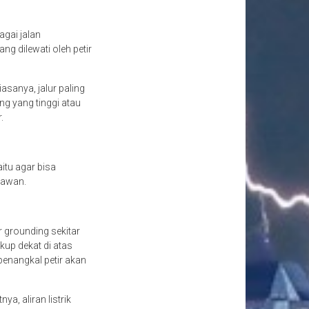
agai jalan
g dilewati oleh petir
asanya, jalur paling
g yang tinggi atau
r.
itu agar bisa
 awan.
 grounding sekitar
kup dekat di atas
penangkal petir akan
ya, aliran listrik