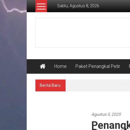
Lompat
Sabtu, Agustus 8, 2026
ke
konten
Pusat
Grounding
Petir
Home
Paket Penangkal Petir
Berita Baru:
Spesialis anti petir kurn 80 
Pasang penangkal petir
Agustus 5, 2025
Penangk