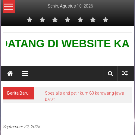
Lompat
Senin, Agustus 10, 2026
ke
konten
Pusat
TANG DI WEBSITE KAMI-PUS
Grounding
Petir
Berita Baru:
Spesialis anti petir kurn 80 karawang-jawa
barat
Penangkal petir terbaik
September 22, 2025