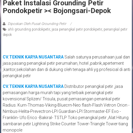
Paket Instalasi Grounding Petir
Pondokpetir >< Bojongsari-Depok
Diposkan Oleh:Pusat Grounding Petir
ahli grounding pondokpetir
,
jasa penangkal petir pondokpetir
,
penangkal petir
depok
CV.TEKNIK KARYA NUSANTARA
Salah satunya perusahaan jual dan
jasa pasang penangkal petir perumahan, hotel ,pabrik,apertement
,kantor,sekolahan dan di dukung oleh tenaga ahli yg profesioal di anti
penangkal petir
CV.TEKNIK KARYA NUSANTARA
Distributor penangkal petir ,jasa
pemasangan harga murah tapi yang terbaik penangkal petir
kovensional Splizen/ Trisula, pusat pemasangan penankal petir
Radius. Kurn-Thomas-Viking-Bluecrn-Neo flash-Flash Vetron Orion -
Nimbus-Helita-Prevectron-LPI Guardian-LPI Stormaster-EF Evo -
Franklin- Ufo Erico -Bakiral- TSTLP Toko penangkal petir ,Alat Hitung
sambaran petir Lightning Strike Counter Tower-Triangle Tower-tiang
monopole