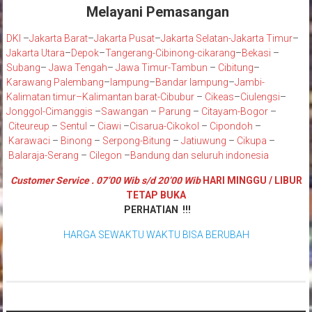
Melayani Pemasangan
DKI
–
Jakarta Barat
–
Jakarta Pusat
–
Jakarta Selatan
-Jakarta Timur
–
Jakarta Utara
–
Depok
–
Tangerang
-Cibinong
-cikarang
–
Bekasi
–
Subang
–
Jawa Tengah
–
Jawa Timur
-Tambun
–
Cibitung
–
Karawang
Palembang
–
lampung
–
Bandar lampung
–
Jambi
-
K
alimatan timur
–
Kalimantan barat
-Cibubur
–
Cikeas
–
Ciulengsi
–
Jonggol
-Cimanggis
–
Sawangan
–
Parung
–
Citayam
-Bogor
–
Citeureup
–
Sentul
–
Ciawi
–
Cisarua
-Cikokol
–
Cipondoh
–
Karawaci
–
Binong
–
Serpong
-Bitung
–
Jatiuwung
–
Cikupa
–
Balaraja
-Serang
–
Cilegon
–
Bandung
dan seluruh indonesia
Customer Service . 07’00 Wib s/d 20’00 Wib
HARI MINGGU / LIBUR
TETAP BUKA
PERHATIAN !!!
HARGA SEWAKTU WAKTU BISA BERUBAH