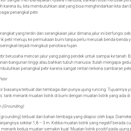
 Petir sangat membahayakan nyawa manusia, bahkan bisa merusak peral
eh karena itu, kita membutuhkan alat yang bisa menghindarkan kita dari b
bagai penangkal petir.
angkat yang terdiri dari serangkaian jalur dimana jalur ini berfungsi seb
trik petir menuju ke permukaan bumi tanpa perlu merusak benda-benda yan
i seringkali terjadi mengikuti peristiwa hujan.
etir berusaha mencari jalur yang paling pendek untuk sampai ke tanah. Bi
nan-bangunan tinggi atau bahkan tubuh manusia. Itulah mengapa gedun
butuhkan penangkal petir karena sangat rentan terkena sambaran peti
Petir
ir biasanya terbuat dari tembaga dan punya ujung runcing. Tujuannya ya
tarik menarik muatan listrik di bumi dengan muatan listrik yang ada di
n (Grounding)
ounding) terbuat dari bahan tembaga yang dilapisi oleh baja. Diameter
jangnya sekitar 1,8 – 3 m. Ketika muatan listrik yang negatif berada cu
k menarik kedua muatan semakin kuat. Muatan listrik positif pada ujung 