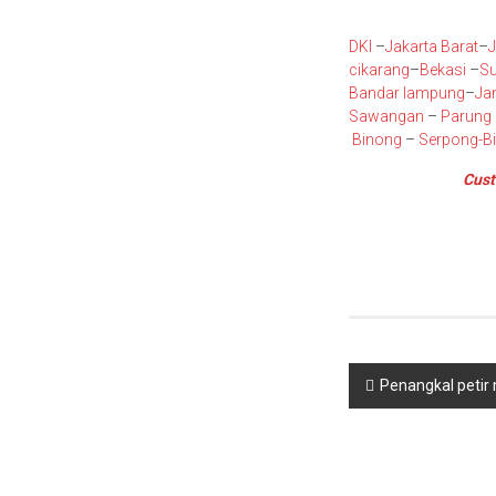
DKI
–
Jakarta Barat
–
J
cikarang
–
Bekasi
–
S
Bandar lampung
–
Ja
Sawangan
–
Parung
Binong
–
Serpong
-B
Cust
Navigasi
Penangkal petir
pos