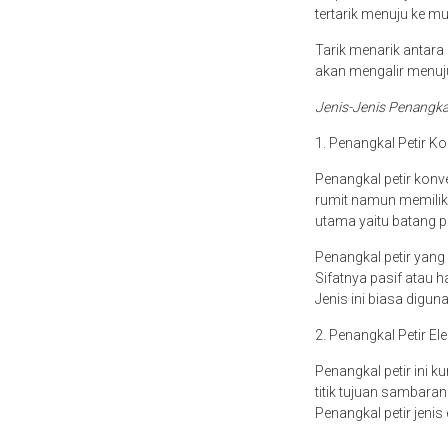
tertarik menuju ke mu
Tarik menarik antara k
akan mengalir menuju
Jenis-Jenis Penangka
1. Penangkal Petir K
Penangkal petir konve
rumit namun memilik
utama yaitu batang p
Penangkal petir yan
Sifatnya pasif atau 
Jenis ini biasa digun
2. Penangkal Petir Ele
Penangkal petir ini 
titik tujuan sambaran
Penangkal petir jenis