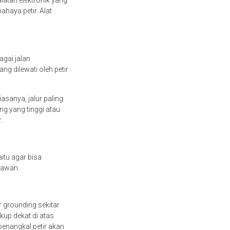
atan elektronik yang
ahaya petir. Alat
agai jalan
g dilewati oleh petir
asanya, jalur paling
g yang tinggi atau
r.
itu agar bisa
 awan.
 grounding sekitar
kup dekat di atas
penangkal petir akan