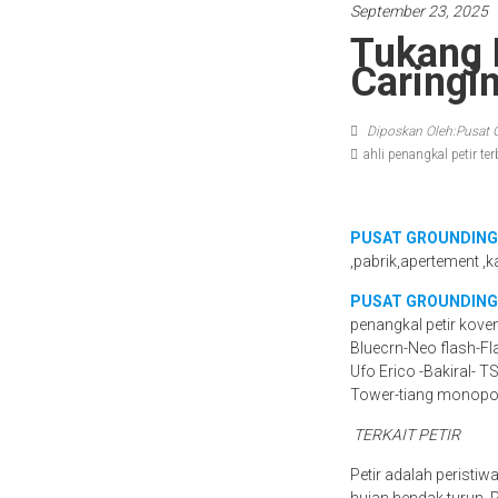
September 23, 2025
Tukang 
Caringi
Diposkan Oleh:Pusat 
ahli penangkal petir te
PUSAT GROUNDING
,pabrik,apertement ,k
PUSAT GROUNDING
penangkal petir kove
Bluecrn-Neo flash-Fl
Ufo Erico -Bakiral- T
Tower-tiang monopo
TERKAIT PETIR
Petir adalah peristiw