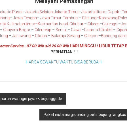
Melayani Pemasangan
akarta Pusat
–
Jakarta Selatan
-Jakarta Timur
–
Jakarta Utara
–
Depok
–
Ta
ubang
–
Jawa Tengah
–
Jawa Timur
-Tambun
–
Cibitung
–
Karawang
Pal
mbi
-K
alimatan timur
–
Kalimantan barat
-Cibubur
–
Cikeas
–
Ciulengsi
–
Jon
–
Citayam
-Bogor
–
Citeureup
–
Sentul
–
Ciawi
–
Cisarua
-Cikokol
–
Cipo
itung
–
Jatiuwung
–
Cikupa
–
Balaraja
-Serang
–
Cilegon
–
Bandung
dan s
omer Service . 07’00 Wib s/d 20’00 Wib
HARI MINGGU / LIBUR TETAP 
PERHATIAN !!!
HARGA SEWAKTU WAKTU BISA BERUBAH
 murah waringin jaya>< bojonggede
Paket instalasi grounding petir bojong rangkas