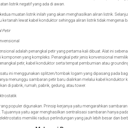
atan listrik negatif yang ada di awan.
edua muatan listrik inilah yang akan menghasilkan aliran listrik. Selanjutn
 ke tanah lewat kabel konduktor sehingga aliran listrik tidak mengenai
l Petir
onvensional
nsional adalah penangkal petir yang pertama kali dibuat. Alat ini seben
i komponen yang kompleks. Penangkal petir jenis konvensional memili
enangkal petir, kabel konduktor serta tempat pembumian atau groundin
g satu ini menggunakan splitzen/tombak logam yang dipasang pada bag
hanya menunggu sambaran petir baru dialirkan melalui kabel konduktor 
akan di pabrik, rumah, pabrik, gedung, atau tower.
ktrostatik
kurang populer digunakan. Prinsip kerjanya yaitu mengarahkan sambaran 
. Tujuannya yaitu agar menghasilkan sentralisasi sambaran hanya pada s
 elektrostatis memiliki radius perlindungan yang jauh lebih besar dan be