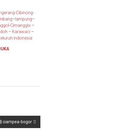
ngerang
-Cibinong
-
embang
–
lampung
–
ggol
-Cimanggis
–
ndoh
–
Karawaci
–
eluruh indonesia
BUKA
 || ciampea-bogor