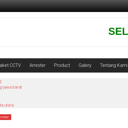
SELAM
aket CCTV
Arrester
Product
Galery
Tentang Kami
g
ng-jawa barat
ta utara
5meter