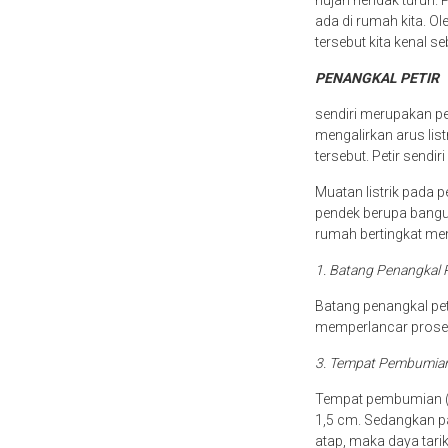
hujan hendak turun.
ada di rumah kita. Ol
tersebut kita kenal se
PENANGKAL PETIR
sendiri merupakan per
mengalirkan arus lis
tersebut. Petir sendir
Muatan listrik pada p
pendek berupa bangu
rumah bertingkat mem
1. Batang Penangkal 
Batang penangkal pet
memperlancar proses 
3. Tempat Pembumia
Tempat pembumian (gr
1,5 cm. Sedangkan pan
atap, maka daya tari