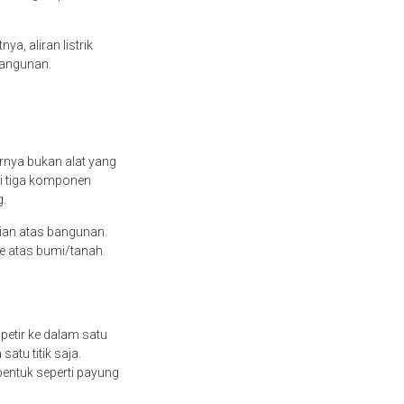
ya, aliran listrik
 bangunan.
arnya bukan alat yang
ki tiga komponen
g.
ian atas bangunan.
ke atas bumi/tanah.
petir ke dalam satu
atu titik saja.
rbentuk seperti payung