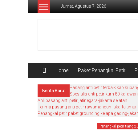
Lompat
Jumat, Agustus 7, 2026
ke
konten
Pusat
Grounding
Petir
Home
Paket Penangkal Petir
P
Pasang anti petir terbaik kab suban
Berita Baru:
Spesialis anti petir kurn 80 karawa
Ahli pasang anti petir jatinegara-jakarta selatan
Terima pasang anti petir rawamangun-jakarta timur
Penangkal petir paket grounding kelapa gading-jakar
Penangkal petir tiang 2