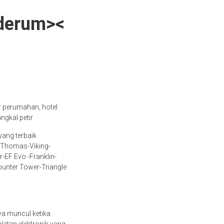
iderum><
r perumahan, hotel
ngkal petir
yang terbaik
n-Thomas-Viking-
-EF Evo -Franklin-
Counter Tower-Triangle
nya muncul ketika