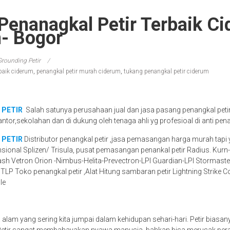
Penanagkal Petir Terbaik C
n- Bogor
Grounding Petir
rbaik ciderum
,
penangkal petir murah ciderum
,
tukang penangkal petir ciderum
 PETIR
Salah satunya perusahaan jual dan jasa pasang penangkal peti
antor,sekolahan dan di dukung oleh tenaga ahli yg profesioal di anti pena
 PETIR
Distributor penangkal petir ,jasa pemasangan harga murah tapi 
nsional Splizen/ Trisula, pusat pemasangan penankal petir Radius. Kur
ash Vetron Orion -Nimbus-Helita-Prevectron-LPI Guardian-LPI Stormaster
STLP Toko penangkal petir ,Alat Hitung sambaran petir Lightning Strike 
le
a alam yang sering kita jumpai dalam kehidupan sehari-hari. Petir biasa