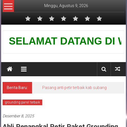
Lompat
Minggu, Agustus 9, 2026
ke
konten
Pusat
SELAMAT DATANG DI WEBSI
Grounding
Petir
Berita Baru:
Pasang anti petir terbaik kab subang
grounding panel terbaik
Desember 8, 2025
Ahli Penangkal Petir Paket Grounding