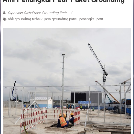
Diposkan Oleh:Pusat Grounding Petir
ahli grounding terbaik
,
jasa grounding panel
,
penangkal petir