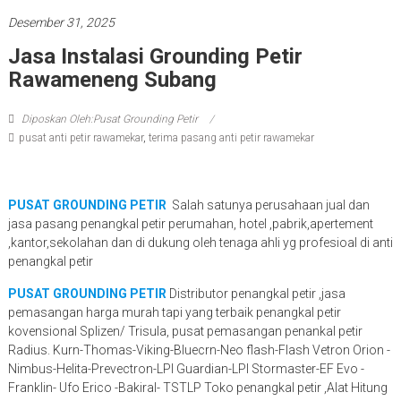
Desember 31, 2025
Jasa Instalasi Grounding Petir
Rawameneng Subang
Diposkan Oleh:Pusat Grounding Petir
pusat anti petir rawamekar
,
terima pasang anti petir rawamekar
PUSAT GROUNDING PETIR
Salah satunya perusahaan jual dan
jasa pasang penangkal petir perumahan, hotel ,pabrik,apertement
,kantor,sekolahan dan di dukung oleh tenaga ahli yg profesioal di anti
penangkal petir
PUSAT GROUNDING PETIR
Distributor penangkal petir ,jasa
pemasangan harga murah tapi yang terbaik penangkal petir
kovensional Splizen/ Trisula, pusat pemasangan penankal petir
Radius. Kurn-Thomas-Viking-Bluecrn-Neo flash-Flash Vetron Orion -
Nimbus-Helita-Prevectron-LPI Guardian-LPI Stormaster-EF Evo -
Franklin- Ufo Erico -Bakiral- TSTLP Toko penangkal petir ,Alat Hitung