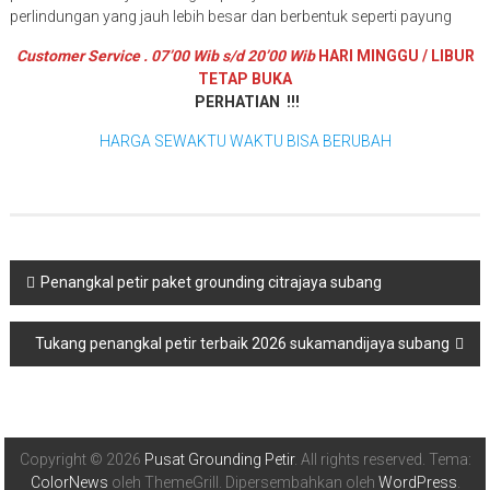
perlindungan yang jauh lebih besar dan berbentuk seperti payung
Customer Service . 07’00 Wib s/d 20’00 Wib
HARI MINGGU / LIBUR
TETAP BUKA
PERHATIAN !!!
HARGA SEWAKTU WAKTU BISA BERUBAH
Navigasi
Penangkal petir paket grounding citrajaya subang
pos
Tukang penangkal petir terbaik 2026 sukamandijaya subang
Copyright © 2026
Pusat Grounding Petir
. All rights reserved. Tema:
ColorNews
oleh ThemeGrill. Dipersembahkan oleh
WordPress
.