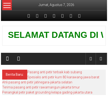
Lompat
Jumat, Agustus 7, 2026
ke
konten
Pusat
SELAMAT DATANG DI WEBS
Grounding
Petir
Pasang anti petir terbaik kab subang
Berita Baru:
Spesialis anti petir kurn 80 karawang-jawa barat
Ahli pasang anti petir jatinegara-jakarta selatan
Terima pasang anti petir rawamangun-jakarta timur
Penangkal petir paket grounding kelapa gading-jakarta utara
Pasang penangkal petir