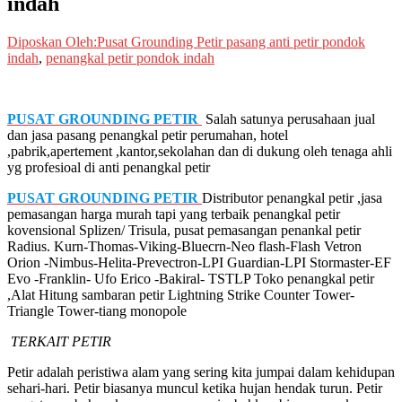
indah
Diposkan Oleh:Pusat Grounding Petir
pasang anti petir pondok
indah
,
penangkal petir pondok indah
PUSAT GROUNDING PETIR
Salah satunya perusahaan jual
dan jasa pasang penangkal petir perumahan, hotel
,pabrik,apertement ,kantor,sekolahan dan di dukung oleh tenaga ahli
yg profesioal di anti penangkal petir
PUSAT GROUNDING PETIR
Distributor penangkal petir ,jasa
pemasangan harga murah tapi yang terbaik penangkal petir
kovensional Splizen/ Trisula, pusat pemasangan penankal petir
Radius. Kurn-Thomas-Viking-Bluecrn-Neo flash-Flash Vetron
Orion -Nimbus-Helita-Prevectron-LPI Guardian-LPI Stormaster-EF
Evo -Franklin- Ufo Erico -Bakiral- TSTLP Toko penangkal petir
,Alat Hitung sambaran petir Lightning Strike Counter Tower-
Triangle Tower-tiang monopole
TERKAIT PETIR
Petir adalah peristiwa alam yang sering kita jumpai dalam kehidupan
sehari-hari. Petir biasanya muncul ketika hujan hendak turun. Petir