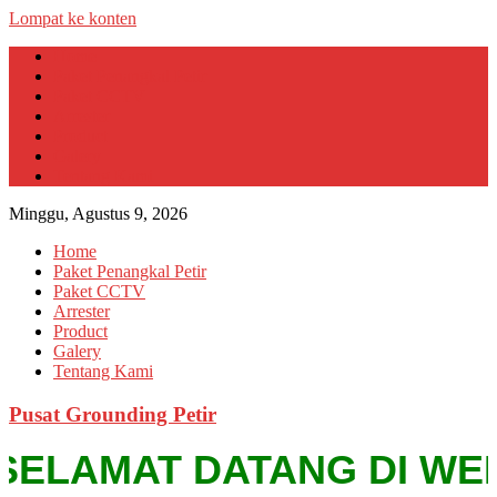
Lompat ke konten
Home
Paket Penangkal Petir
Paket CCTV
Arrester
Product
Galery
Tentang Kami
Minggu, Agustus 9, 2026
Home
Paket Penangkal Petir
Paket CCTV
Arrester
Product
Galery
Tentang Kami
Pusat Grounding Petir
ELAMAT DATANG DI WEBSIT