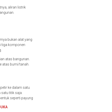
ya, aliran listrik
 bangunan.
arnya bukan alat yang
ki tiga komponen
g.
ian atas bangunan.
ke atas bumi/tanah.
petir ke dalam satu
atu titik saja.
rbentuk seperti payung
BUKA