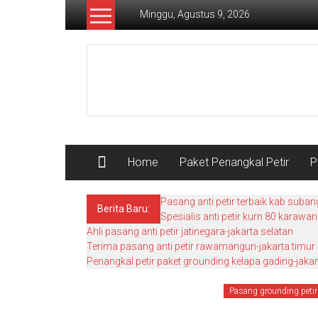
Lompat
Minggu, Agustus 9, 2026
ke
konten
Pusat
Grounding
Petir
Home
Paket Penangkal Petir
P
Pasang anti petir terbaik kab suban
Berita Baru:
Spesialis anti petir kurn 80 karawa
Ahli pasang anti petir jatinegara-jakarta selatan
Terima pasang anti petir rawamangun-jakarta timur
Penangkal petir paket grounding kelapa gading-jakar
Pasang grounding petir