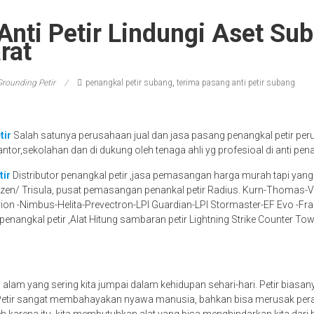
Anti Petir Lindungi Aset Su
rat
Grounding Petir
penangkal petir subang
,
terima pasang anti petir subang
tir
Salah satunya perusahaan jual dan jasa pasang penangkal petir per
antor,sekolahan dan di dukung oleh tenaga ahli yg profesioal di anti pena
tir
Distributor penangkal petir ,jasa pemasangan harga murah tapi yang
lizen/ Trisula, pusat pemasangan penankal petir Radius. Kurn-Thomas-V
ion -Nimbus-Helita-Prevectron-LPI Guardian-LPI Stormaster-EF Evo -Frank
enangkal petir ,Alat Hitung sambaran petir Lightning Strike Counter Tow
a alam yang sering kita jumpai dalam kehidupan sehari-hari. Petir biasa
 Petir sangat membahayakan nyawa manusia, bahkan bisa merusak peral