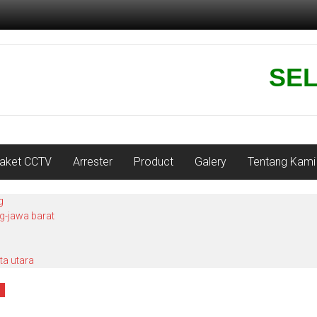
SELAM
aket CCTV
Arrester
Product
Galery
Tentang Kami
g
ng-jawa barat
ta utara