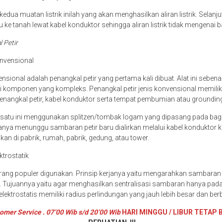
edua muatan listrik inilah yang akan menghasilkan aliran listrik. Selanjutn
 ke tanah lewat kabel konduktor sehingga aliran listrik tidak mengenai
l Petir
onvensional
nsional adalah penangkal petir yang pertama kali dibuat. Alat ini seben
i komponen yang kompleks. Penangkal petir jenis konvensional memili
enangkal petir, kabel konduktor serta tempat pembumian atau groundin
g satu ini menggunakan splitzen/tombak logam yang dipasang pada bag
hanya menunggu sambaran petir baru dialirkan melalui kabel konduktor 
akan di pabrik, rumah, pabrik, gedung, atau tower.
ktrostatik
kurang populer digunakan. Prinsip kerjanya yaitu mengarahkan sambaran 
. Tujuannya yaitu agar menghasilkan sentralisasi sambaran hanya pada s
 elektrostatis memiliki radius perlindungan yang jauh lebih besar dan be
omer Service . 07’00 Wib s/d 20’00 Wib
HARI MINGGU / LIBUR TETAP 