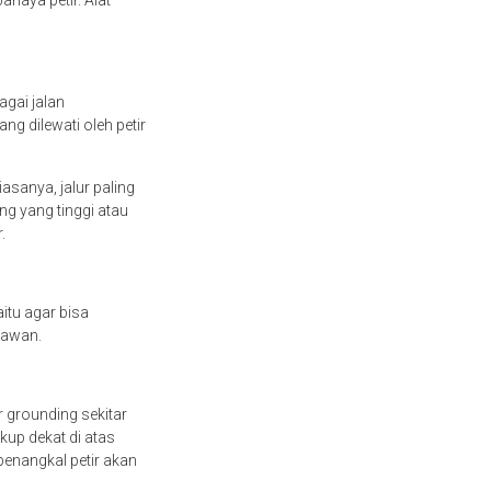
ahaya petir. Alat
agai jalan
g dilewati oleh petir
asanya, jalur paling
g yang tinggi atau
r.
itu agar bisa
 awan.
 grounding sekitar
kup dekat di atas
penangkal petir akan