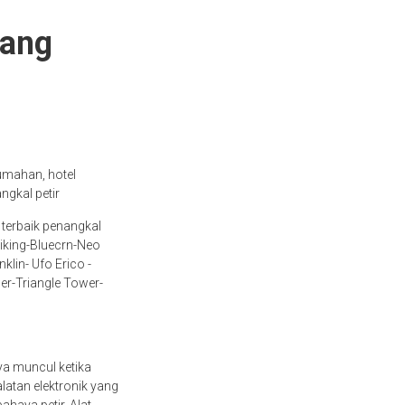
bang
umahan, hotel
ngkal petir
 terbaik penangkal
iking-Bluecrn-Neo
lin- Ufo Erico -
er-Triangle Tower-
nya muncul ketika
atan elektronik yang