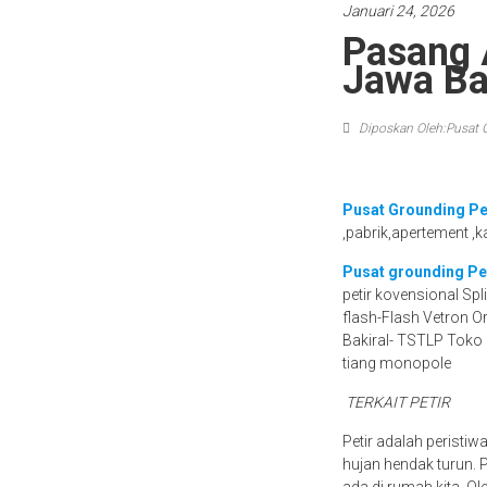
Januari 24, 2026
Pasang 
Jawa Ba
Diposkan Oleh:Pusat 
Pusat Grounding Pe
,pabrik,apertement ,k
Pusat grounding Pe
petir kovensional Sp
flash-Flash Vetron Or
Bakiral- TSTLP Toko p
tiang monopole
TERKAIT PETIR
Petir adalah peristiw
hujan hendak turun.