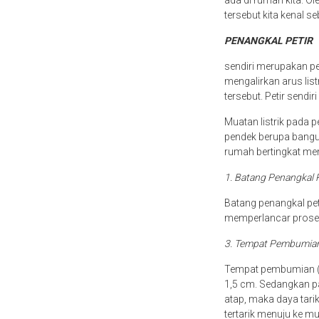
ada di rumah kita. Ol
tersebut kita kenal se
PENANGKAL PETIR
sendiri merupakan per
mengalirkan arus lis
tersebut. Petir sendir
Muatan listrik pada p
pendek berupa bangu
rumah bertingkat mem
1. Batang Penangkal 
Batang penangkal pet
memperlancar proses 
3. Tempat Pembumia
Tempat pembumian (gr
1,5 cm. Sedangkan pan
atap, maka daya tari
tertarik menuju ke mu