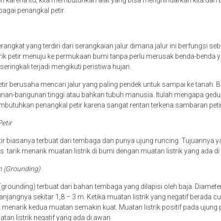
eh karena itu, kita membutuhkan alat yang bisa menghindarkan kita dari b
bagai penangkal petir.
angkat yang terdiri dari serangkaian jalur dimana jalur ini berfungsi seb
trik petir menuju ke permukaan bumi tanpa perlu merusak benda-benda yan
i seringkali terjadi mengikuti peristiwa hujan.
etir berusaha mencari jalur yang paling pendek untuk sampai ke tanah. Bi
nan-bangunan tinggi atau bahkan tubuh manusia. Itulah mengapa gedun
butuhkan penangkal petir karena sangat rentan terkena sambaran peti
Petir
ir biasanya terbuat dari tembaga dan punya ujung runcing. Tujuannya ya
tarik menarik muatan listrik di bumi dengan muatan listrik yang ada di
n (Grounding)
ounding) terbuat dari bahan tembaga yang dilapisi oleh baja. Diameter
jangnya sekitar 1,8 – 3 m. Ketika muatan listrik yang negatif berada cu
k menarik kedua muatan semakin kuat. Muatan listrik positif pada ujung 
atan listrik negatif yang ada di awan.