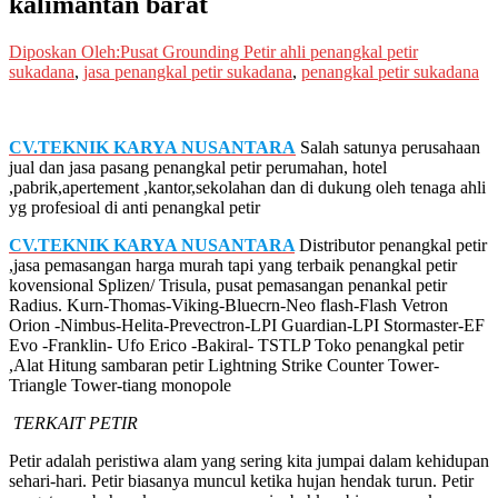
kalimantan barat
Diposkan Oleh:Pusat Grounding Petir
ahli penangkal petir
sukadana
,
jasa penangkal petir sukadana
,
penangkal petir sukadana
CV.TEKNIK KARYA NUSANTARA
Salah satunya perusahaan
jual dan jasa pasang penangkal petir perumahan, hotel
,pabrik,apertement ,kantor,sekolahan dan di dukung oleh tenaga ahli
yg profesioal di anti penangkal petir
CV.TEKNIK KARYA NUSANTARA
Distributor penangkal petir
,jasa pemasangan harga murah tapi yang terbaik penangkal petir
kovensional Splizen/ Trisula, pusat pemasangan penankal petir
Radius. Kurn-Thomas-Viking-Bluecrn-Neo flash-Flash Vetron
Orion -Nimbus-Helita-Prevectron-LPI Guardian-LPI Stormaster-EF
Evo -Franklin- Ufo Erico -Bakiral- TSTLP Toko penangkal petir
,Alat Hitung sambaran petir Lightning Strike Counter Tower-
Triangle Tower-tiang monopole
TERKAIT PETIR
Petir adalah peristiwa alam yang sering kita jumpai dalam kehidupan
sehari-hari. Petir biasanya muncul ketika hujan hendak turun. Petir