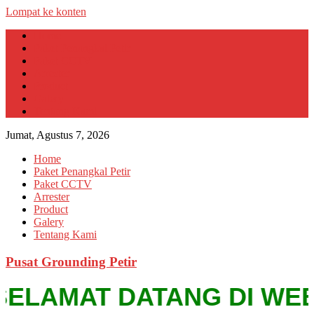
Lompat ke konten
Home
Paket Penangkal Petir
Paket CCTV
Arrester
Product
Galery
Tentang Kami
Jumat, Agustus 7, 2026
Home
Paket Penangkal Petir
Paket CCTV
Arrester
Product
Galery
Tentang Kami
Pusat Grounding Petir
ELAMAT DATANG DI WEBSITE