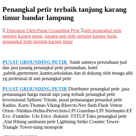
Penangkal petir terbaik tanjung karang
timur bandar lampung
Diposkan Oleh:Pusat Grounding Petir
ahli penangkal petir
tanjung karang pusat
,
pasang anti petir tanjung karang barat
,
penangkal petir tanjung karang timur
PUSAT GROUNDING PETIR
Salah satunya perusahaan jual
dan jasa pasang penangkal petir perumahan, hotel
,pabrik,apertement ,kantor,sekolahan dan di dukung oleh tenaga ahli
yg profesioal di anti penangkal petir
PUSAT GROUNDING PETIR
Distributor penangkal petir ,jasa
pemasangan harga murah tapi yang terbaik penangkal petir
kovensional Splizen/ Trisula, pusat pemasangan penankal petir
Radius. Kurn-Thomas-Viking-Bluecrn-Neo flash-Flash Vetron
Orion -Nimbus-Helita-Prevectron-LPI Guardian-LPI Stormaster-EF
Evo -Franklin- Ufo Erico -Bakiral- TSTLP Toko penangkal petir
,Alat Hitung sambaran petir Lightning Strike Counter Tower-
Triangle Tower-tiang monopole