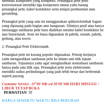
memiliki komponen yang kompleks. Penangkal petir jenis
konvensional memiliki tiga komponen utama yaitu batang
penangkal petir, kabel konduktor serta tempat pembumian atau
grounding.
Penangkal petir yang satu ini menggunakan splitzen/tombak logam
yang dipasang pada bagian atas bangunan. Sifatnya pasif atau hanya
menunggu sambaran petir baru dialirkan melalui kabel konduktor ke
atas bumi/tanah. Jenis ini biasa digunakan di pabrik, rumah, pabrik,
gedung, atau tower.
2. Penangkal Petir Elektrostatik
Penangkal petir ini kurang populer digunakan. Prinsip kerjanya
yaitu mengarahkan sambaran petir ke dalam satu titik tujuan
sambaran. Tujuannya yaitu agar menghasilkan sentralisasi sambaran
hanya pada satu titik saja. Penangkal petir jenis elektrostatis
memiliki radius perlindungan yang jauh lebih besar dan berbentuk
seperti payung
Customer Service . 07’00 Wib s/d 20’00 Wib
HARI MINGGU /
LIBUR TETAP BUKA
PERHATIAN !!!
HARGA SEWAKTU WAKTU BISA BERUBAH