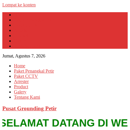
Lompat ke konten
Home
Paket Penangkal Petir
Paket CCTV
Arrester
Product
Galery
Tentang Kami
Jumat, Agustus 7, 2026
Home
Paket Penangkal Petir
Paket CCTV
Arrester
Product
Galery
Tentang Kami
Pusat Grounding Petir
ELAMAT DATANG DI WEBSIT