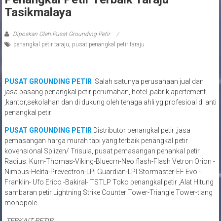
Tasikmalaya
Diposkan Oleh:Pusat Grounding Petir
penangkal petir taraju
,
pusat penangkal petir taraju
PUSAT GROUNDING PETIR
Salah satunya perusahaan jual dan
jasa pasang penangkal petir perumahan, hotel ,pabrik,apertement
,kantor,sekolahan dan di dukung oleh tenaga ahli yg profesioal di anti
penangkal petir
PUSAT GROUNDING PETIR
Distributor penangkal petir ,jasa
pemasangan harga murah tapi yang terbaik penangkal petir
kovensional Splizen/ Trisula, pusat pemasangan penankal petir
Radius. Kurn-Thomas-Viking-Bluecrn-Neo flash-Flash Vetron Orion -
Nimbus-Helita-Prevectron-LPI Guardian-LPI Stormaster-EF Evo -
Franklin- Ufo Erico -Bakiral- TSTLP Toko penangkal petir ,Alat Hitung
sambaran petir Lightning Strike Counter Tower-Triangle Tower-tiang
monopole
TERKAIT PETIR