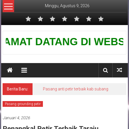
Lompat
Minggu, Agustus 9, 2026
ke
konten
Pusat
AMAT DATANG DI WEBSITE K
Grounding
Petir
Berita Baru:
Pasang anti petir terbaik kab subang
Pasang grounding petir
Januari 4, 2026
Penangkal Petir Terbaik Taraju