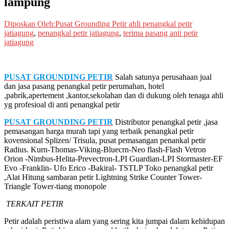
lampung
Diposkan Oleh:Pusat Grounding Petir
ahli penangkal petir
jatiagung
,
penangkal petir jatiagung
,
terima pasang anti petir
jatiagung
PUSAT GROUNDING PETIR
Salah satunya perusahaan jual
dan jasa pasang penangkal petir perumahan, hotel
,pabrik,apertement ,kantor,sekolahan dan di dukung oleh tenaga ahli
yg profesioal di anti penangkal petir
PUSAT GROUNDING PETIR
Distributor penangkal petir ,jasa
pemasangan harga murah tapi yang terbaik penangkal petir
kovensional Splizen/ Trisula, pusat pemasangan penankal petir
Radius. Kurn-Thomas-Viking-Bluecrn-Neo flash-Flash Vetron
Orion -Nimbus-Helita-Prevectron-LPI Guardian-LPI Stormaster-EF
Evo -Franklin- Ufo Erico -Bakiral- TSTLP Toko penangkal petir
,Alat Hitung sambaran petir Lightning Strike Counter Tower-
Triangle Tower-tiang monopole
TERKAIT PETIR
Petir adalah peristiwa alam yang sering kita jumpai dalam kehidupan