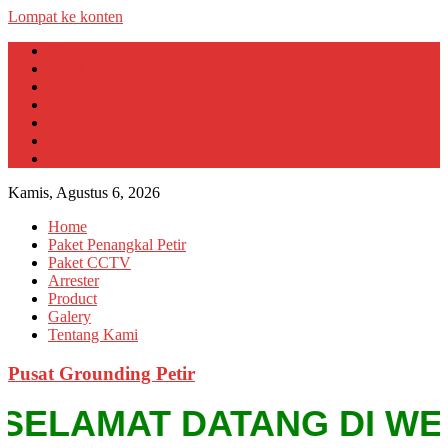
Lompat ke konten
Home
Paket Penangkal Petir
Paket CCTV
Arrester
Product
Galery
Tentang Kami
Kamis, Agustus 6, 2026
Home
Paket Penangkal Petir
Paket CCTV
Arrester
Product
Galery
Tentang Kami
Pusat Grounding Petir
SELAMAT DATANG DI WEBSIT