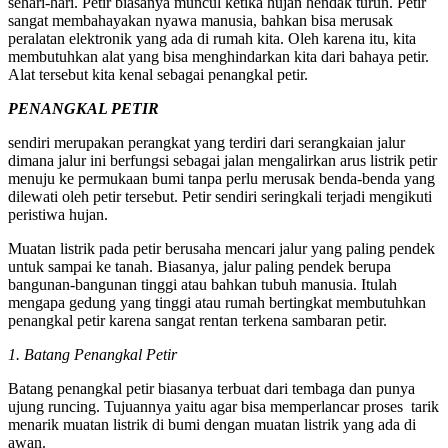
sehari-hari. Petir biasanya muncul ketika hujan hendak turun. Petir
sangat membahayakan nyawa manusia, bahkan bisa merusak
peralatan elektronik yang ada di rumah kita. Oleh karena itu, kita
membutuhkan alat yang bisa menghindarkan kita dari bahaya petir.
Alat tersebut kita kenal sebagai penangkal petir.
PENANGKAL PETIR
sendiri merupakan perangkat yang terdiri dari serangkaian jalur
dimana jalur ini berfungsi sebagai jalan mengalirkan arus listrik petir
menuju ke permukaan bumi tanpa perlu merusak benda-benda yang
dilewati oleh petir tersebut. Petir sendiri seringkali terjadi mengikuti
peristiwa hujan.
Muatan listrik pada petir berusaha mencari jalur yang paling pendek
untuk sampai ke tanah. Biasanya, jalur paling pendek berupa
bangunan-bangunan tinggi atau bahkan tubuh manusia. Itulah
mengapa gedung yang tinggi atau rumah bertingkat membutuhkan
penangkal petir karena sangat rentan terkena sambaran petir.
1. Batang Penangkal Petir
Batang penangkal petir biasanya terbuat dari tembaga dan punya
ujung runcing. Tujuannya yaitu agar bisa memperlancar proses tarik
menarik muatan listrik di bumi dengan muatan listrik yang ada di
awan.