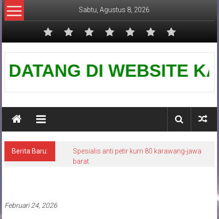
Lompat
Sabtu, Agustus 8, 2026
ke
konten
Pusat
ATANG DI WEBSITE KAMI-PU
Grounding
Petir
Berita Baru:
Spesialis anti petir kurn 80 karawang-jawa
barat
Pasang penangkal petir
Februari 24, 2026