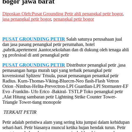
bogor jawa barat
Diposkan Oleh:Pusat Grounding Petir
ahli penangkal petir bogor
,
jasa penangkal petir bogor
,
penangkal petir bogor
PUSAT GROUNDING PETIR
Salah satunya perusahaan jual
dan jasa pasang penangkal petir perumahan, hotel
,pabrik,apertement ,kantor,sekolahan dan di dukung oleh tenaga ahli
yg profesioal di anti penangkal petir
PUSAT GROUNDING PETIR
Distributor penangkal petir ,jasa
pemasangan harga murah tapi yang terbaik penangkal petir
kovensional Splizen/ Trisula, pusat pemasangan penankal petir
Radius. Kurn-Thomas-Viking-Bluecrn-Neo flash-Flash Vetron
Orion -Nimbus-Helita-Prevectron-LPI Guardian-LPI Stormaster-EF
Evo -Franklin- Ufo Erico -Bakiral- TSTLP Toko penangkal petir
,Alat Hitung sambaran petir Lightning Strike Counter Tower-
Triangle Tower-tiang monopole
TERKAIT PETIR
Petir adalah peristiwa alam yang sering kita jumpai dalam kehidupan
sehari-hari. Petir biasanya muncul ketika hujan hendak turun. Petir