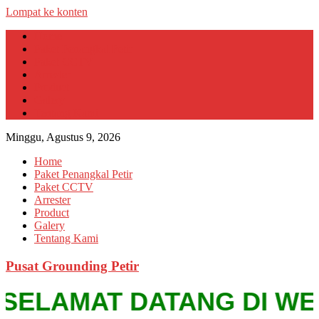
Lompat ke konten
Home
Paket Penangkal Petir
Paket CCTV
Arrester
Product
Galery
Tentang Kami
Minggu, Agustus 9, 2026
Home
Paket Penangkal Petir
Paket CCTV
Arrester
Product
Galery
Tentang Kami
Pusat Grounding Petir
SELAMAT DATANG DI WEBSIT