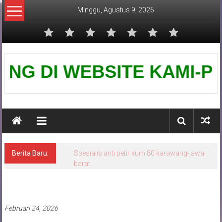
Lompat
Minggu, Agustus 9, 2026
ke
konten
Pusat
DI WEBSITE KAMI-PUSAT GR
Grounding
Petir
Berita Baru:
Spesialis anti petir kurn 80 karawang-jawa
barat
Pasang penangkal petir
Februari 24, 2026