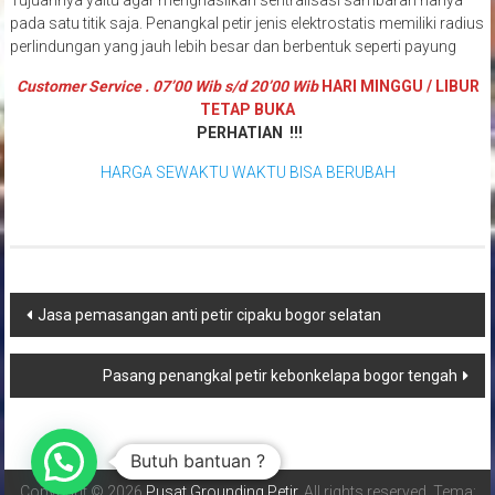
Tujuannya yaitu agar menghasilkan sentralisasi sambaran hanya
pada satu titik saja. Penangkal petir jenis elektrostatis memiliki radius
perlindungan yang jauh lebih besar dan berbentuk seperti payung
Customer Service . 07’00 Wib s/d 20’00 Wib
HARI MINGGU / LIBUR
TETAP BUKA
PERHATIAN !!!
HARGA SEWAKTU WAKTU BISA BERUBAH
Navigasi
Jasa pemasangan anti petir cipaku bogor selatan
pos
Pasang penangkal petir kebonkelapa bogor tengah
Butuh bantuan ?
Copyright © 2026
Pusat Grounding Petir
. All rights reserved. Tema: