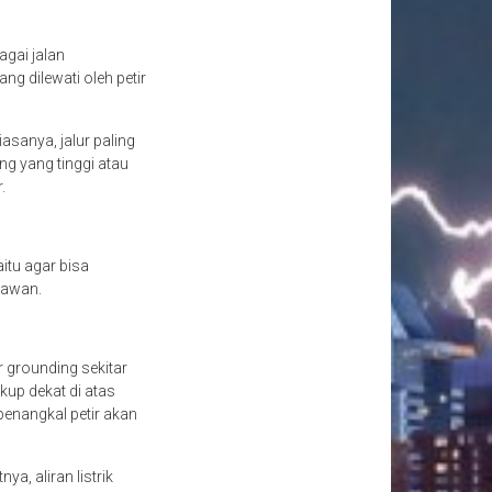
agai jalan
g dilewati oleh petir
asanya, jalur paling
g yang tinggi atau
r.
itu agar bisa
 awan.
 grounding sekitar
kup dekat di atas
penangkal petir akan
ya, aliran listrik