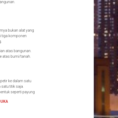
 bangunan.
arnya bukan alat yang
ki tiga komponen
g.
ian atas bangunan.
ke atas bumi/tanah.
petir ke dalam satu
atu titik saja.
rbentuk seperti payung
BUKA