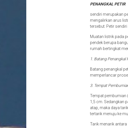
PENANGKAL PETIR
sendiri merupakan per
mengalirkan arus lis
tersebut. Petir sendir
Muatan listrik pada p
pendek berupa bangu
rumah bertingkat mem
1. Batang Penangkal 
Batang penangkal pet
memperlancar proses 
3. Tempat Pembumia
Tempat pembumian (gr
1,5 cm. Sedangkan pan
atap, maka daya tari
tertarik menuju ke mu
Tarik menarik antara k