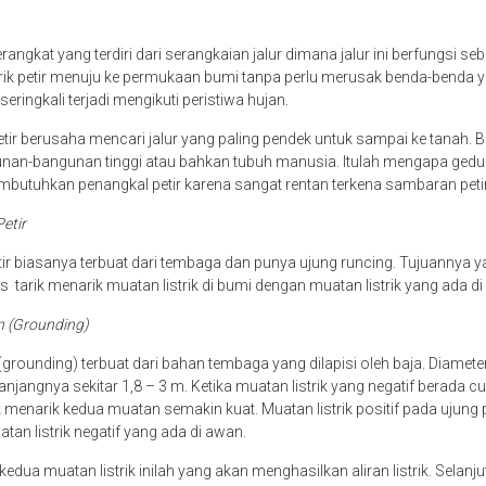
angkat yang terdiri dari serangkaian jalur dimana jalur ini berfungsi seb
trik petir menuju ke permukaan bumi tanpa perlu merusak benda-benda yan
i seringkali terjadi mengikuti peristiwa hujan.
etir berusaha mencari jalur yang paling pendek untuk sampai ke tanah. Bi
nan-bangunan tinggi atau bahkan tubuh manusia. Itulah mengapa gedun
butuhkan penangkal petir karena sangat rentan terkena sambaran peti
Petir
ir biasanya terbuat dari tembaga dan punya ujung runcing. Tujuannya ya
tarik menarik muatan listrik di bumi dengan muatan listrik yang ada di
n (Grounding)
ounding) terbuat dari bahan tembaga yang dilapisi oleh baja. Diameter
jangnya sekitar 1,8 – 3 m. Ketika muatan listrik yang negatif berada cu
k menarik kedua muatan semakin kuat. Muatan listrik positif pada ujung 
atan listrik negatif yang ada di awan.
edua muatan listrik inilah yang akan menghasilkan aliran listrik. Selanjutn