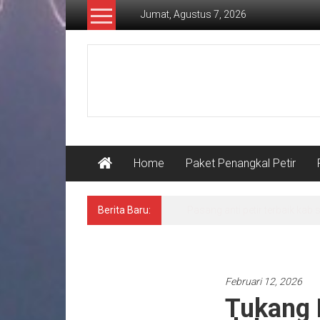
Lompat
Jumat, Agustus 7, 2026
ke
konten
Pusat
Grounding
Petir
Home
Paket Penangkal Petir
Berita Baru:
Spesialis anti petir kurn 80 
Pasang penangkal petir
Februari 12, 2026
Tukang 