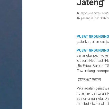
Jateng
Diposkan Oleh:Pusat 
penangkal petir kab b
PUSAT GROUNDING
,pabrik,apertement ,k
PUSAT GROUNDING
penangkal petir kove
Bluecrn-Neo flash-Fl
Ufo Erico -Bakiral- T
Tower-tiang monopo
TERKAIT PETIR
Petir adalah peristiw
hujan hendak turun.
ada di rumah kita. Ol
tersebut kita kenal se