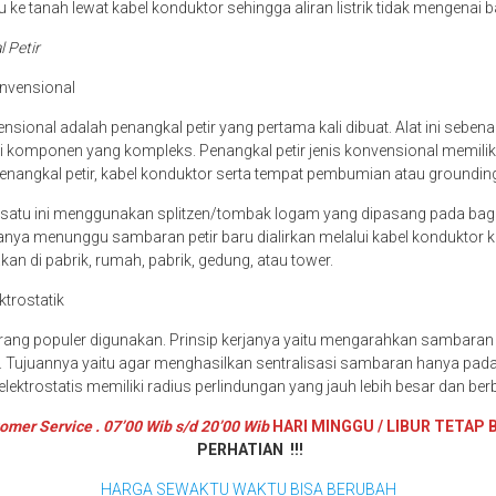
 ke tanah lewat kabel konduktor sehingga aliran listrik tidak mengenai
l Petir
onvensional
nsional adalah penangkal petir yang pertama kali dibuat. Alat ini seben
i komponen yang kompleks. Penangkal petir jenis konvensional memili
enangkal petir, kabel konduktor serta tempat pembumian atau groundin
g satu ini menggunakan splitzen/tombak logam yang dipasang pada bag
hanya menunggu sambaran petir baru dialirkan melalui kabel konduktor 
akan di pabrik, rumah, pabrik, gedung, atau tower.
ktrostatik
kurang populer digunakan. Prinsip kerjanya yaitu mengarahkan sambaran 
. Tujuannya yaitu agar menghasilkan sentralisasi sambaran hanya pada s
 elektrostatis memiliki radius perlindungan yang jauh lebih besar dan be
omer Service . 07’00 Wib s/d 20’00 Wib
HARI MINGGU / LIBUR TETAP 
PERHATIAN !!!
HARGA SEWAKTU WAKTU BISA BERUBAH