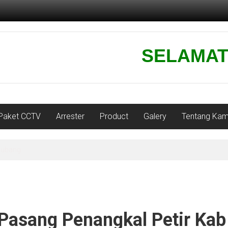
SELAMAT DA
Paket CCTV
Arrester
Product
Galery
Tentang Kam
karawang-jawa barat
Pasang Penangkal Petir Kab