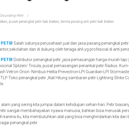
Grounding Petir
rebes
,
pusat penangkal petir kab brebes
,
terima pasang anti petir kab brebes
 PETIR
Salah satunya perusahaan jual dan jasa pasang penangkal petir
antor,sekolahan dan di dukung oleh tenaga ahli yg profesioal di anti pena
 PETIR
Distributor penangkal petir ,jasa pemasangan harga murah tapi 
nsional Splizen/ Trisula, pusat pemasangan penankal petir Radius. Kur
ash Vetron Orion -Nimbus-Helita-Prevectron-LPI Guardian-LPI Stormaster
STLP Toko penangkal petir ,Alat Hitung sambaran petir Lightning Strike 
le
a alam yang sering kita jumpai dalam kehidupan sehari-hari. Petir biasa
 Petir sangat membahayakan nyawa manusia, bahkan bisa merusak peral
eh karena itu, kita membutuhkan alat yang bisa menghindarkan kita dari b
bagai penangkal petir.