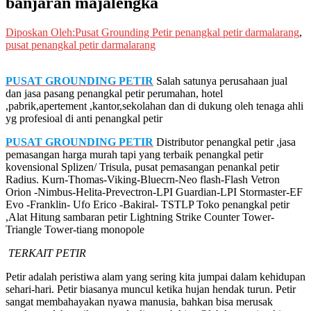
banjaran majalengka
Diposkan Oleh:Pusat Grounding Petir
penangkal petir darmalarang
,
pusat penangkal petir darmalarang
PUSAT GROUNDING PETIR
Salah satunya perusahaan jual
dan jasa pasang penangkal petir perumahan, hotel
,pabrik,apertement ,kantor,sekolahan dan di dukung oleh tenaga ahli
yg profesioal di anti penangkal petir
PUSAT GROUNDING PETIR
Distributor penangkal petir ,jasa
pemasangan harga murah tapi yang terbaik penangkal petir
kovensional Splizen/ Trisula, pusat pemasangan penankal petir
Radius. Kurn-Thomas-Viking-Bluecrn-Neo flash-Flash Vetron
Orion -Nimbus-Helita-Prevectron-LPI Guardian-LPI Stormaster-EF
Evo -Franklin- Ufo Erico -Bakiral- TSTLP Toko penangkal petir
,Alat Hitung sambaran petir Lightning Strike Counter Tower-
Triangle Tower-tiang monopole
TERKAIT PETIR
Petir adalah peristiwa alam yang sering kita jumpai dalam kehidupan
sehari-hari. Petir biasanya muncul ketika hujan hendak turun. Petir
sangat membahayakan nyawa manusia, bahkan bisa merusak