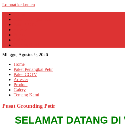
Lompat ke konten
Home
Paket Penangkal Petir
Paket CCTV
Arrester
Product
Galery
Tentang Kami
Minggu, Agustus 9, 2026
Home
Paket Penangkal Petir
Paket CCTV
Arrester
Product
Galery
Tentang Kami
Pusat Grounding Petir
SELAMAT DATANG DI WEB