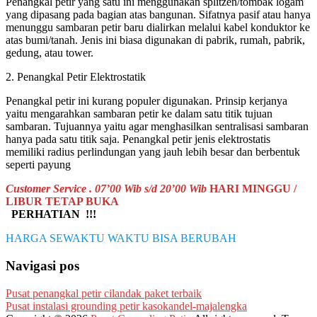
Penangkal petir yang satu ini menggunakan splitzen/tombak logam
yang dipasang pada bagian atas bangunan. Sifatnya pasif atau hanya
menunggu sambaran petir baru dialirkan melalui kabel konduktor ke
atas bumi/tanah. Jenis ini biasa digunakan di pabrik, rumah, pabrik,
gedung, atau tower.
2. Penangkal Petir Elektrostatik
Penangkal petir ini kurang populer digunakan. Prinsip kerjanya
yaitu mengarahkan sambaran petir ke dalam satu titik tujuan
sambaran. Tujuannya yaitu agar menghasilkan sentralisasi sambaran
hanya pada satu titik saja. Penangkal petir jenis elektrostatis
memiliki radius perlindungan yang jauh lebih besar dan berbentuk
seperti payung
Customer Service . 07’00 Wib s/d 20’00 Wib
HARI MINGGU /
LIBUR TETAP BUKA
PERHATIAN !!!
HARGA SEWAKTU WAKTU BISA BERUBAH
Navigasi pos
Pusat penangkal petir cilandak paket terbaik
Pusat instalasi grounding petir kasokandel-majalengka