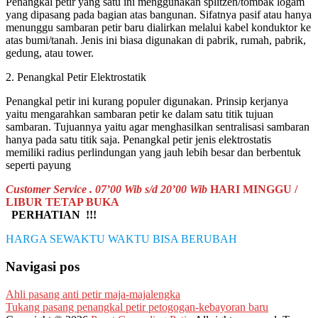
Penangkal petir yang satu ini menggunakan splitzen/tombak logam
yang dipasang pada bagian atas bangunan. Sifatnya pasif atau hanya
menunggu sambaran petir baru dialirkan melalui kabel konduktor ke
atas bumi/tanah. Jenis ini biasa digunakan di pabrik, rumah, pabrik,
gedung, atau tower.
2. Penangkal Petir Elektrostatik
Penangkal petir ini kurang populer digunakan. Prinsip kerjanya
yaitu mengarahkan sambaran petir ke dalam satu titik tujuan
sambaran. Tujuannya yaitu agar menghasilkan sentralisasi sambaran
hanya pada satu titik saja. Penangkal petir jenis elektrostatis
memiliki radius perlindungan yang jauh lebih besar dan berbentuk
seperti payung
Customer Service . 07’00 Wib s/d 20’00 Wib
HARI MINGGU /
LIBUR TETAP BUKA
PERHATIAN !!!
HARGA SEWAKTU WAKTU BISA BERUBAH
Navigasi pos
Ahli pasang anti petir maja-majalengka
Tukang pasang penangkal petir petogogan-kebayoran baru