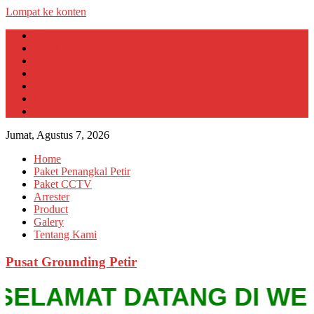
Lompat ke konten
Home
Paket Penangkal Petir
Paket CCTV
Arrester
Product
Galery
Tentang Kami
Jumat, Agustus 7, 2026
Home
Paket Penangkal Petir
Paket CCTV
Arrester
Product
Galery
Tentang Kami
Pusat Grounding Petir
SELAMAT DATANG DI WEBSIT