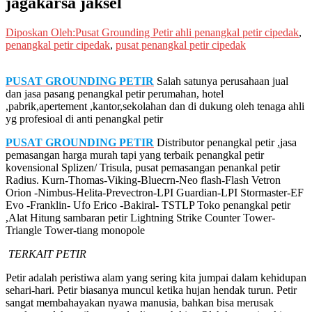
jagakarsa jaksel
Diposkan Oleh:Pusat Grounding Petir
ahli penangkal petir cipedak
,
penangkal petir cipedak
,
pusat penangkal petir cipedak
PUSAT GROUNDING PETIR
Salah satunya perusahaan jual
dan jasa pasang penangkal petir perumahan, hotel
,pabrik,apertement ,kantor,sekolahan dan di dukung oleh tenaga ahli
yg profesioal di anti penangkal petir
PUSAT GROUNDING PETIR
Distributor penangkal petir ,jasa
pemasangan harga murah tapi yang terbaik penangkal petir
kovensional Splizen/ Trisula, pusat pemasangan penankal petir
Radius. Kurn-Thomas-Viking-Bluecrn-Neo flash-Flash Vetron
Orion -Nimbus-Helita-Prevectron-LPI Guardian-LPI Stormaster-EF
Evo -Franklin- Ufo Erico -Bakiral- TSTLP Toko penangkal petir
,Alat Hitung sambaran petir Lightning Strike Counter Tower-
Triangle Tower-tiang monopole
TERKAIT PETIR
Petir adalah peristiwa alam yang sering kita jumpai dalam kehidupan
sehari-hari. Petir biasanya muncul ketika hujan hendak turun. Petir
sangat membahayakan nyawa manusia, bahkan bisa merusak