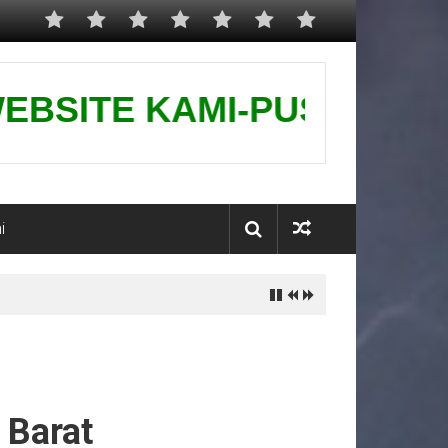
 KAMI-PUSAT GROUNDING PE
i
 Barat