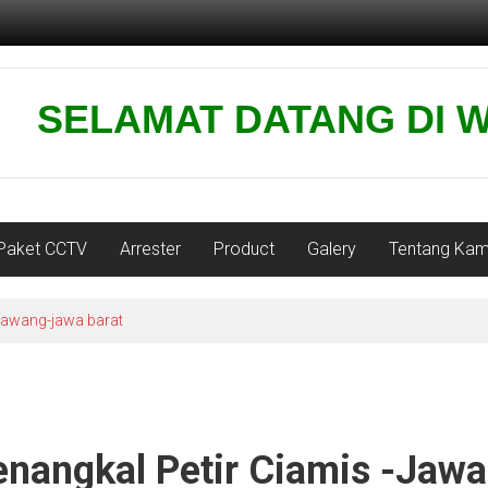
ELAMAT DATANG DI WEBSITE
Paket CCTV
Arrester
Product
Galery
Tentang Kam
karawang-jawa barat
enangkal Petir Ciamis -jawa