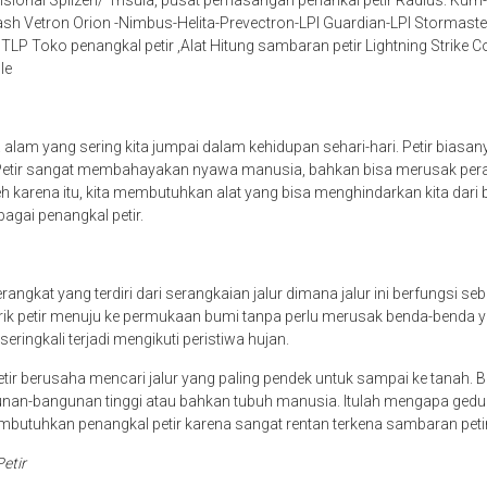
nsional Splizen/ Trisula, pusat pemasangan penankal petir Radius. Kur
ash Vetron Orion -Nimbus-Helita-Prevectron-LPI Guardian-LPI Stormaster
STLP Toko penangkal petir ,Alat Hitung sambaran petir Lightning Strike 
le
a alam yang sering kita jumpai dalam kehidupan sehari-hari. Petir biasa
 Petir sangat membahayakan nyawa manusia, bahkan bisa merusak peral
eh karena itu, kita membutuhkan alat yang bisa menghindarkan kita dari b
bagai penangkal petir.
angkat yang terdiri dari serangkaian jalur dimana jalur ini berfungsi seb
trik petir menuju ke permukaan bumi tanpa perlu merusak benda-benda yan
i seringkali terjadi mengikuti peristiwa hujan.
etir berusaha mencari jalur yang paling pendek untuk sampai ke tanah. Bi
nan-bangunan tinggi atau bahkan tubuh manusia. Itulah mengapa gedun
butuhkan penangkal petir karena sangat rentan terkena sambaran peti
Petir