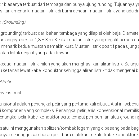
ir biasanya terbuat dari tembaga dan punya ujung runcing. Tujuannya ya
tarik menarik muatan listrik di bumi dengan muatan listrik yang ada di
n (Grounding)
ounding) terbuat dari bahan tembaga yang dilapisi oleh baja. Diameter
jangnya sekitar 1,8 – 3 m. Ketika muatan listrik yang negatif berada cu
k menarik kedua muatan semakin kuat. Muatan listrik positif pada ujung 
atan listrik negatif yang ada di awan.
edua muatan listrik inilah yang akan menghasilkan aliran listrik. Selanjutn
 ke tanah lewat kabel konduktor sehingga aliran listrik tidak mengenai
l Petir
onvensional
nsional adalah penangkal petir yang pertama kali dibuat. Alat ini seben
i komponen yang kompleks. Penangkal petir jenis konvensional memili
enangkal petir, kabel konduktor serta tempat pembumian atau groundin
g satu ini menggunakan splitzen/tombak logam yang dipasang pada bag
hanya menunggu sambaran petir baru dialirkan melalui kabel konduktor 