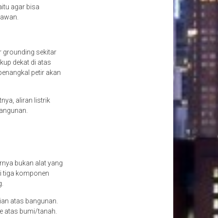
itu agar bisa
 awan.
 grounding sekitar
kup dekat di atas
penangkal petir akan
ya, aliran listrik
 bangunan.
arnya bukan alat yang
ki tiga komponen
g.
ian atas bangunan.
ke atas bumi/tanah.