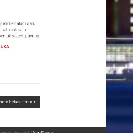
petir ke dalam satu
atu titik saja.
rbentuk seperti payung
BUKA
etir bekasi timur