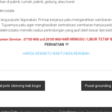
akan di pabrik, rumah, pabrik, gedung, atau tower.
ktrostatik
kurang populer digunakan. Prinsip kerjanya yaitu mengarahkan sambaran 
. Tujuannya yaitu agar menghasilkan sentralisasi sambaran hanya pada s
 elektrostatis memiliki radius perlindungan yang jauh lebih besar dan be
omer Service . 07’00 Wib s/d 20’00 Wib
HARI MINGGU / LIBUR TETAP 
PERHATIAN !!!
HARGA SEWAKTU WAKTU BISA BERUBAH
 petir cibinong-kab bogor
Pusat grounding p