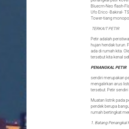
penangkal petir kove
Bluecrn-Neo flash-Fl
Ufo Erico -Bakiral- T
Tower-tiang monopo
TERKAIT PETIR
Petir adalah peristiw
hujan hendak turun.
ada di rumah kita. Ol
tersebut kita kenal se
PENANGKAL PETIR
sendiri merupakan per
mengalirkan arus lis
tersebut. Petir sendir
Muatan listrik pada p
pendek berupa bangu
rumah bertingkat mem
1. Batang Penangkal 