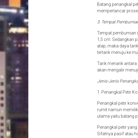
Batang penangkal pet
memperlancar proses 
3. Tempat Pembumia
Tempat pembumian (gr
1,5 cm. Sedangkan pan
atap, maka daya tari
tertarik menuju ke mu
Tarik menarik antara k
akan mengalir menuju
Jenis-Jenis Penangka
1. Penangkal Petir K
Penangkal petir konve
rumit namun memilik
utama yaitu batang p
Penangkal petir yan
Sifatnya pasif atau 