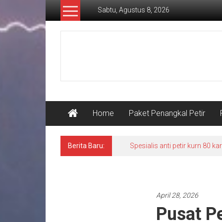
Lompat
Sabtu, Agustus 8, 2026
ke
konten
Pusat
S
Grounding
Petir
Home
Paket Penangkal Petir
Berita Baru:
Spesialis anti petir kurn 80 
Pasang penangkal petir
April 28, 2026
Pusat P