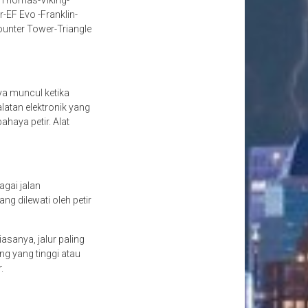
n-Thomas-Viking-
-EF Evo -Franklin-
Counter Tower-Triangle
nya muncul ketika
atan elektronik yang
ahaya petir. Alat
agai jalan
g dilewati oleh petir
asanya, jalur paling
g yang tinggi atau
r.