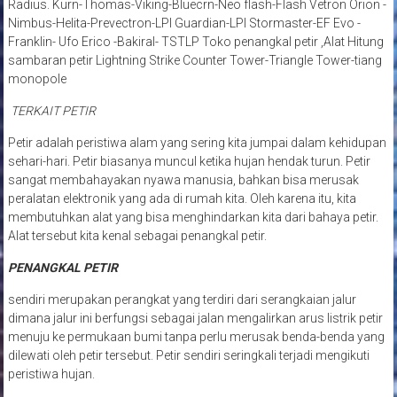
Radius. Kurn-Thomas-Viking-Bluecrn-Neo flash-Flash Vetron Orion -
Nimbus-Helita-Prevectron-LPI Guardian-LPI Stormaster-EF Evo -
Franklin- Ufo Erico -Bakiral- TSTLP Toko penangkal petir ,Alat Hitung
sambaran petir Lightning Strike Counter Tower-Triangle Tower-tiang
monopole
TERKAIT PETIR
Petir adalah peristiwa alam yang sering kita jumpai dalam kehidupan
sehari-hari. Petir biasanya muncul ketika hujan hendak turun. Petir
sangat membahayakan nyawa manusia, bahkan bisa merusak
peralatan elektronik yang ada di rumah kita. Oleh karena itu, kita
membutuhkan alat yang bisa menghindarkan kita dari bahaya petir.
Alat tersebut kita kenal sebagai penangkal petir.
PENANGKAL PETIR
sendiri merupakan perangkat yang terdiri dari serangkaian jalur
dimana jalur ini berfungsi sebagai jalan mengalirkan arus listrik petir
menuju ke permukaan bumi tanpa perlu merusak benda-benda yang
dilewati oleh petir tersebut. Petir sendiri seringkali terjadi mengikuti
peristiwa hujan.