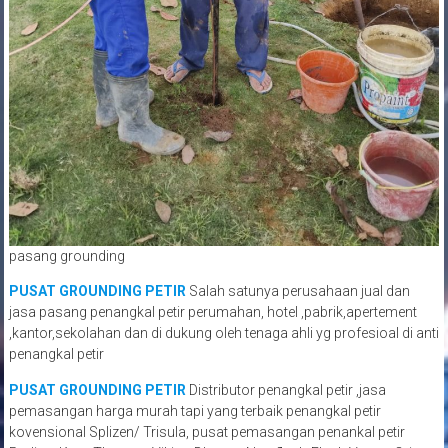
pasang grounding
PUSAT GROUNDING PETIR
Salah satunya perusahaan jual dan
jasa pasang penangkal petir perumahan, hotel ,pabrik,apertement
,kantor,sekolahan dan di dukung oleh tenaga ahli yg profesioal di anti
penangkal petir
PUSAT GROUNDING PETIR
Distributor penangkal petir ,jasa
pemasangan harga murah tapi yang terbaik penangkal petir
kovensional Splizen/ Trisula, pusat pemasangan penankal petir