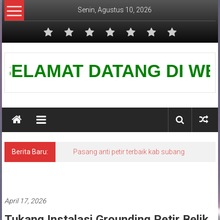
Lompat
Senin, Agustus 10, 2026
ke
konten
Pusat
ELAMAT DATANG DI WEBSITE
Grounding
Petir
Berita Baru:
Pasang anti petir terbaik kab subang
Pasang penangkal petir
April 17, 2026
Tukang Instalasi Grounding Petir Belik