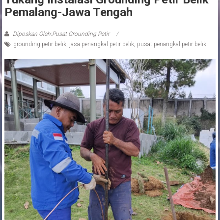
Pemalang-Jawa Tengah
Diposkan Oleh:Pusat Grounding Petir
grounding petir belik
,
jasa penangkal petir belik
,
pusat penangkal petir belik