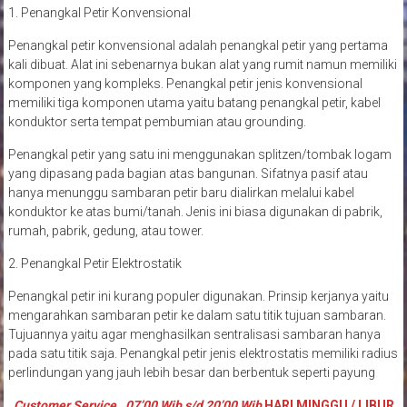
1. Penangkal Petir Konvensional
Penangkal petir konvensional adalah penangkal petir yang pertama
kali dibuat. Alat ini sebenarnya bukan alat yang rumit namun memiliki
komponen yang kompleks. Penangkal petir jenis konvensional
memiliki tiga komponen utama yaitu batang penangkal petir, kabel
konduktor serta tempat pembumian atau grounding.
Penangkal petir yang satu ini menggunakan splitzen/tombak logam
yang dipasang pada bagian atas bangunan. Sifatnya pasif atau
hanya menunggu sambaran petir baru dialirkan melalui kabel
konduktor ke atas bumi/tanah. Jenis ini biasa digunakan di pabrik,
rumah, pabrik, gedung, atau tower.
2. Penangkal Petir Elektrostatik
Penangkal petir ini kurang populer digunakan. Prinsip kerjanya yaitu
mengarahkan sambaran petir ke dalam satu titik tujuan sambaran.
Tujuannya yaitu agar menghasilkan sentralisasi sambaran hanya
pada satu titik saja. Penangkal petir jenis elektrostatis memiliki radius
perlindungan yang jauh lebih besar dan berbentuk seperti payung
Customer Service . 07’00 Wib s/d 20’00 Wib
HARI MINGGU / LIBUR