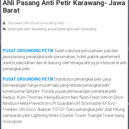
Ahli Pasang Anti Petir Karawang- Jawa
Barat
Diposkan Oleh:Pusat Grounding Petir
penangkal petir karawang
,
pusat penangkal petir karawang
PUSAT GROUNDING PETIR
Salah satunya perusahaan jual dan
jasa pasang penangkal petir perumahan, hotel ,pabrik,apertement
,kantor,sekolahan dan di dukung oleh tenaga ahli yg profesioal di anti
penangkal petir
PUSAT GROUNDING PETIR
Distributor penangkal petir ,jasa
pemasangan harga murah tapi yang terbaik penangkal petir
kovensional Splizen/ Trisula, pusat pemasangan penankal petir
Radius. Kurn-Thomas-Viking-Bluecrn-Neo flash-Flash Vetron Orion -
Nimbus-Helita-Prevectron-LPI Guardian-LPI Stormaster-EF Evo -
Franklin- Ufo Erico -Bakiral- TSTLP Toko penangkal petir ,Alat Hitung
sambaran petir Lightning Strike Counter Tower-Triangle Tower-tiang
monopole