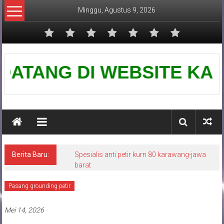
Lompat
Minggu, Agustus 9, 2026
ke
konten
Pusat
TANG DI WEBSITE KAMI-PUS
Grounding
Petir
Berita Baru:
Spesialis anti petir kurn 80 karawang-jawa
barat
Pasang grounding petir
Mei 14, 2026