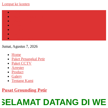
Lompat ke konten
Home
Paket Penangkal Petir
Paket CCTV
Arrester
Product
Galery
Tentang Kami
Jumat, Agustus 7, 2026
Home
Paket Penangkal Petir
Paket CCTV
Arrester
Product
Galery
Tentang Kami
Pusat Grounding Petir
SELAMAT DATANG DI WEBSIT