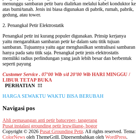
menunggu sambaran petir baru dialirkan melalui kabel konduktor ke
atas bumi/tanah. Jenis ini biasa digunakan di pabrik, rumah, pabrik,
gedung, atau tower.
2. Penangkal Petir Elektrostatik
Penangkal petir ini kurang populer digunakan. Prinsip kerjanya
yaitu mengarahkan sambaran petir ke dalam satu titik tujuan
sambaran. Tujuannya yaitu agar menghasilkan sentralisasi sambaran
hanya pada satu titik saja. Penangkal petir jenis elektrostatis
memiliki radius perlindungan yang jauh lebih besar dan berbentuk
seperti payung
Customer Service . 07’00 Wib s/d 20’00 Wib
HARI MINGGU /
LIBUR TETAP BUKA
PERHATIAN !!!
HARGA SEWAKTU WAKTU BISA BERUBAH
Navigasi pos
Ahli pemasangan anti petir batuceper- tangerang
Pusat instalasi grounding petir leuwiliang- bogor
Copyright © 2026
Pusat Grounding Petir
. All rights reserved. Tema:
ColorNews
oleh ThemeGrill. Dipersembahkan oleh
WordPress
.