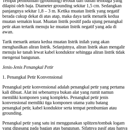
Tempat pembumian (grounding) terbuat dari bahan tembaga yang
dilapisi oleh baja. Diameter grounding sekitar 1,5 cm. Sedangkan
panjangnya sekitar 1,8 – 3 m. Ketika muatan listrik yang negatif
berada cukup dekat di atas atap, maka daya tarik menarik kedua
muatan semakin kuat. Muatan listrik positif pada ujung penangkal
petir akan tertarik menuju ke muatan listrik negatif yang ada di
awan.
Tarik menarik antara kedua muatan listrik inilah yang akan
menghasilkan aliran listrik. Selanjutnya, aliran listrik akan mengalir
menuju ke tanah lewat kabel konduktor sehingga aliran listrik tidak
mengenai bangunan.
Jenis-Jenis Penangkal Petir
1. Penangkal Petir Konvensional
Penangkal petir konvensional adalah penangkal petir yang pertama
kali dibuat. Alat ini sebenarnya bukan alat yang rumit namun
memiliki komponen yang kompleks. Penangkal petir jenis
konvensional memiliki tiga komponen utama yaitu batang
penangkal petir, kabel konduktor serta tempat pembumian atau
grounding.
Penangkal petir yang satu ini menggunakan splitzen/tombak logam
yang dipasang pada bagian atas bangunan. Sifatnya pasif atau hanya