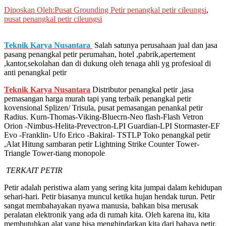
Diposkan Oleh:Pusat Grounding Petir
penangkal petir cileungsi
,
pusat penangkal petir cileungsi
Teknik Karya Nusantara
Salah satunya perusahaan jual dan jasa
pasang penangkal petir perumahan, hotel ,pabrik,apertement
,kantor,sekolahan dan di dukung oleh tenaga ahli yg profesioal di
anti penangkal petir
Teknik Karya Nusantara
Distributor penangkal petir ,jasa
pemasangan harga murah tapi yang terbaik penangkal petir
kovensional Splizen/ Trisula, pusat pemasangan penankal petir
Radius. Kurn-Thomas-Viking-Bluecrn-Neo flash-Flash Vetron
Orion -Nimbus-Helita-Prevectron-LPI Guardian-LPI Stormaster-EF
Evo -Franklin- Ufo Erico -Bakiral- TSTLP Toko penangkal petir
,Alat Hitung sambaran petir Lightning Strike Counter Tower-
Triangle Tower-tiang monopole
TERKAIT PETIR
Petir adalah peristiwa alam yang sering kita jumpai dalam kehidupan
sehari-hari. Petir biasanya muncul ketika hujan hendak turun. Petir
sangat membahayakan nyawa manusia, bahkan bisa merusak
peralatan elektronik yang ada di rumah kita. Oleh karena itu, kita
membutuhkan alat yang bisa menghindarkan kita dari bahaya petir.