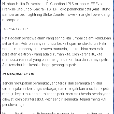
Nimbus-Helita-Prevectron-LPI Guardian-LPI Stormaster-EF Evo -
Franklin- Ufo Erico -Bakiral- TSTLP Toko penangkal petir ,Alat Hitung
sambaran petir Lightning Strike Counter Tower-Triangle Tower-tiang
monopole
TERKAIT PETIR
Petir adalah peristiwa alam yang sering kita jumpai dalam kehidupan
sehari-hari. Petir biasanya muncul ketika hujan hendak turun. Petir
sangat membahayakan nyawa manusia, bahkan bisa merusak
peralatan elektronik yang ada di rumah kita. Oleh karena itu, kita
membutuhkan alat yang bisa menghindarkan kita dari bahaya petir.
Alat tersebut kita kenal sebagai penangkal petir.
PENANGKAL PETIR
sendiri merupakan perangkat yang terdiri dari serangkaian jalur
dimana jalur ini berfungsi sebagai jalan mengalirkan arus listrik petir
menuju ke permukaan bumi tanpa perlu merusak benda-benda yang
dilewati oleh petir tersebut. Petir sendiri seringkali terjadi mengikuti
peristiwa hujan.
Muatan listrik pada petir berusaha mencari jalur yang paling pendek