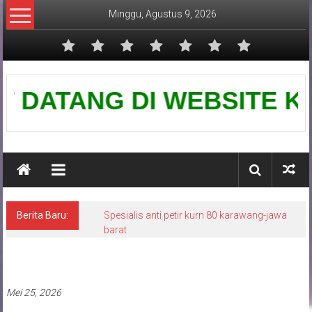
Lompat
Minggu, Agustus 9, 2026
ke
konten
Pusat
ATANG DI WEBSITE KAMI-PU
Grounding
Petir
Berita Baru:
Spesialis anti petir kurn 80 karawang-jawa
barat
Pasang penangkal petir
Mei 25, 2026