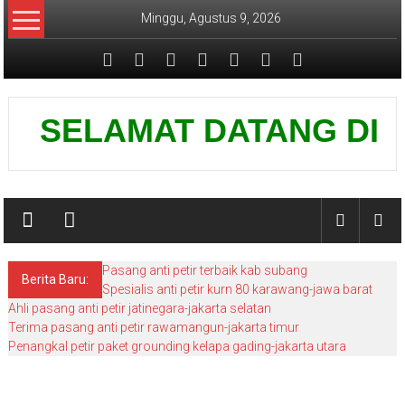
Lompat
Minggu, Agustus 9, 2026
ke
konten
Pusat
SELAMAT DATANG DI WEBS
Grounding
Petir
Pasang anti petir terbaik kab subang
Berita Baru:
Spesialis anti petir kurn 80 karawang-jawa barat
Ahli pasang anti petir jatinegara-jakarta selatan
Terima pasang anti petir rawamangun-jakarta timur
Penangkal petir paket grounding kelapa gading-jakarta utara
Pasang penangkal petir