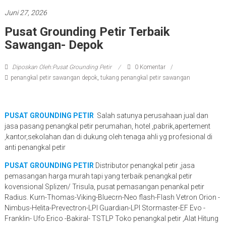
Juni 27, 2026
Pusat Grounding Petir Terbaik
Sawangan- Depok
Diposkan Oleh:Pusat Grounding Petir
0 Komentar
penangkal petir sawangan depok
,
tukang penangkal petir sawangan
PUSAT GROUNDING PETIR
Salah satunya perusahaan jual dan
jasa pasang penangkal petir perumahan, hotel ,pabrik,apertement
,kantor,sekolahan dan di dukung oleh tenaga ahli yg profesional di
anti penangkal petir
PUSAT GROUNDING PETIR
Distributor penangkal petir ,jasa
pemasangan harga murah tapi yang terbaik penangkal petir
kovensional Splizen/ Trisula, pusat pemasangan penankal petir
Radius. Kurn-Thomas-Viking-Bluecrn-Neo flash-Flash Vetron Orion -
Nimbus-Helita-Prevectron-LPI Guardian-LPI Stormaster-EF Evo -
Franklin- Ufo Erico -Bakiral- TSTLP Toko penangkal petir ,Alat Hitung