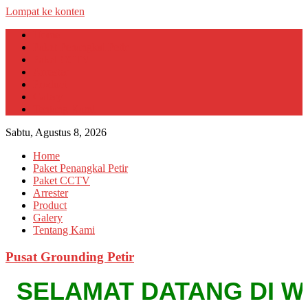
Lompat ke konten
Home
Paket Penangkal Petir
Paket CCTV
Arrester
Product
Galery
Tentang Kami
Sabtu, Agustus 8, 2026
Home
Paket Penangkal Petir
Paket CCTV
Arrester
Product
Galery
Tentang Kami
Pusat Grounding Petir
SELAMAT DATANG DI WEBSI