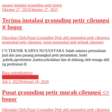
pasang instalasi grounding petir bogor
Oktober 27, 2025
Oktober 27, 2025
Terima instalasi grounding petir cileungsi
)( bogor
Diposkan Oleh:Pusat Grounding Petir
ahli penangkal petir cileungsi
,
penangkal petir cileungsi
,
pusat penangkal petir terbaik cileungsi
CV.TEKNIK KARYA NUSANTARA Salah satunya perusahaan
jual dan jasa pasang penangkal petir perumahan, hotel
,pabrik,apertement ,kantor,sekolahan dan di dukung oleh tenaga ahli
yg profesioal di
Baca selengkapnya
Pasang grounding petir
Juli 2, 2025
Februari 18, 2026
Pusat grounding petir murah cileungsi <>
bogor
Diposkan Oleh:Pusat Grounding Petir
ahli penangkal petir cileungsi
,