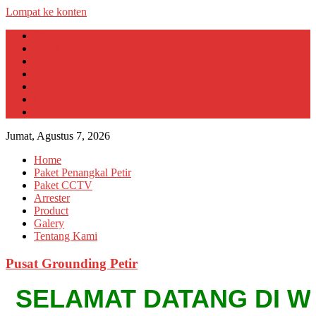
Lompat ke konten
Home
Paket Penangkal Petir
Paket CCTV
Arrester
Product
Galery
Tentang Kami
Jumat, Agustus 7, 2026
Home
Paket Penangkal Petir
Paket CCTV
Arrester
Product
Galery
Tentang Kami
Pusat Grounding Petir
SELAMAT DATANG DI WEBS