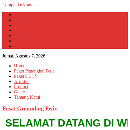
Lompat ke konten
Home
Paket Penangkal Petir
Paket CCTV
Arrester
Product
Galery
Tentang Kami
Jumat, Agustus 7, 2026
Home
Paket Penangkal Petir
Paket CCTV
Arrester
Product
Galery
Tentang Kami
Pusat Grounding Petir
SELAMAT DATANG DI WEBSI