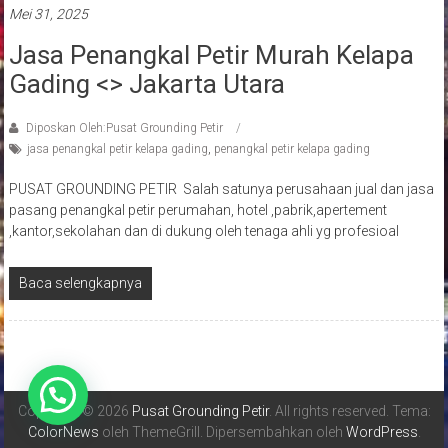
Mei 31, 2025
Jasa Penangkal Petir Murah Kelapa
Gading <> Jakarta Utara
Diposkan Oleh:Pusat Grounding Petir
jasa penangkal petir kelapa gading
,
penangkal petir kelapa gading
PUSAT GROUNDING PETIR Salah satunya perusahaan jual dan jasa
pasang penangkal petir perumahan, hotel ,pabrik,apertement
,kantor,sekolahan dan di dukung oleh tenaga ahli yg profesioal
Baca selengkapnya
Copyright © 2026
Pusat Grounding Petir
. All rights reserved. Tema:
ColorNews
oleh ThemeGrill. Dipersembahkan oleh
WordPress
.