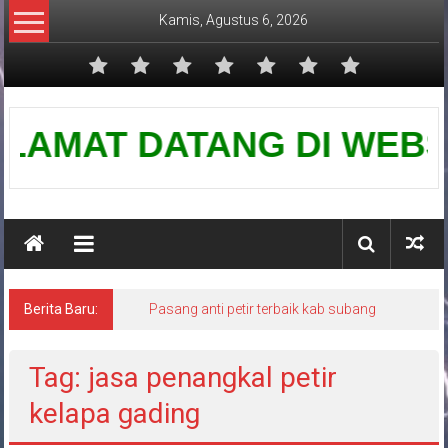
Lompat
Kamis, Agustus 6, 2026
ke
konten
Pusat
LAMAT DATANG DI WEBSITE 
Grounding
Petir
Berita Baru:
Pasang anti petir terbaik kab subang
Tag: jasa penangkal petir
kelapa gading