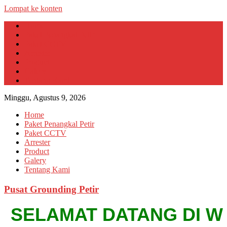
Lompat ke konten
Home
Paket Penangkal Petir
Paket CCTV
Arrester
Product
Galery
Tentang Kami
Minggu, Agustus 9, 2026
Home
Paket Penangkal Petir
Paket CCTV
Arrester
Product
Galery
Tentang Kami
Pusat Grounding Petir
SELAMAT DATANG DI WEBSI