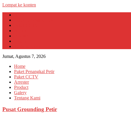
Lompat ke konten
Home
Paket Penangkal Petir
Paket CCTV
Arrester
Product
Galery
Tentang Kami
Jumat, Agustus 7, 2026
Home
Paket Penangkal Petir
Paket CCTV
Arrester
Product
Galery
Tentang Kami
Pusat Grounding Petir