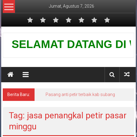
Lompat
Jumat, Agustus 7, 2026
ke
konten
Pusat
SELAMAT DATANG DI WEBS
Grounding
Petir
Berita Baru:
Pasang anti petir terbaik kab subang
Tag: jasa penangkal petir pasar
minggu