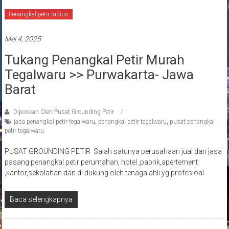
Penangkal petir radius
Mei 4, 2025
Tukang Penangkal Petir Murah
Tegalwaru >> Purwakarta- Jawa
Barat
Diposkan Oleh:Pusat Grounding Petir
jasa penangkal petir tegalwaru
,
penangkal petir tegalwaru
,
pusat penangkal
petir tegalwaru
PUSAT GROUNDING PETIR Salah satunya perusahaan jual dan jasa
pasang penangkal petir perumahan, hotel ,pabrik,apertement
,kantor,sekolahan dan di dukung oleh tenaga ahli yg profesioal
Baca selengkapnya