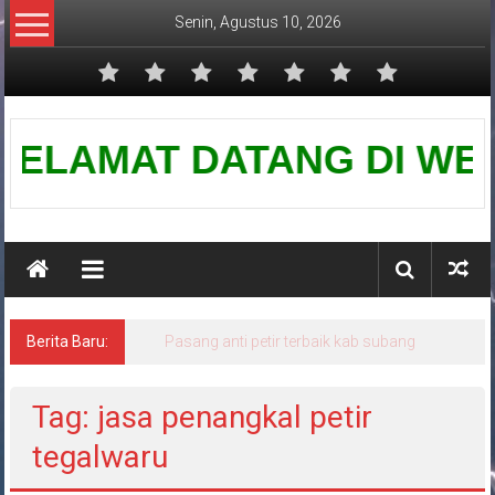
Lompat
Senin, Agustus 10, 2026
ke
konten
Pusat
SELAMAT DATANG DI WEBSIT
Grounding
Petir
Berita Baru:
Pasang anti petir terbaik kab subang
Tag: jasa penangkal petir
tegalwaru