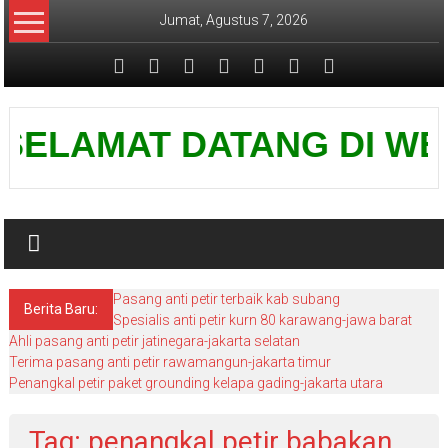
Lompat
Jumat, Agustus 7, 2026
ke
konten
Pusat
SELAMAT DATANG DI WEBSIT
Grounding
Petir
Pasang anti petir terbaik kab subang
Berita Baru:
Spesialis anti petir kurn 80 karawang-jawa barat
Ahli pasang anti petir jatinegara-jakarta selatan
Terima pasang anti petir rawamangun-jakarta timur
Penangkal petir paket grounding kelapa gading-jakarta utara
Tag: penangkal petir babakan