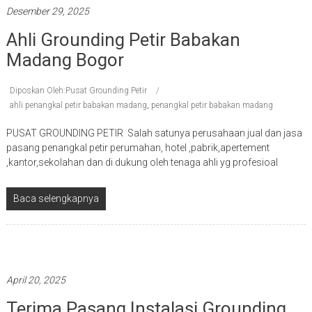
Desember 29, 2025
Ahli Grounding Petir Babakan
Madang Bogor
Diposkan Oleh:Pusat Grounding Petir
ahli penangkal petir babakan madang
,
penangkal petir babakan madang
PUSAT GROUNDING PETIR Salah satunya perusahaan jual dan jasa
pasang penangkal petir perumahan, hotel ,pabrik,apertement
,kantor,sekolahan dan di dukung oleh tenaga ahli yg profesioal
Baca selengkapnya
pasang instalasi grounding petir bogor
April 20, 2025
Terima Pasang Instalasi Grounding