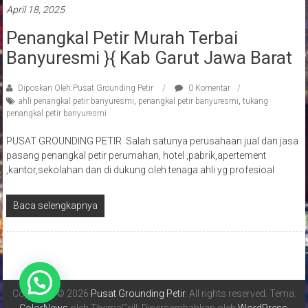
April 18, 2025
Penangkal Petir Murah Terbai
Banyuresmi }{ Kab Garut Jawa Barat
Diposkan Oleh:Pusat Grounding Petir
0 Komentar
ahli penangkal petir banyuresmi
,
penangkal petir banyuresmi
,
tukang
penangkal petir banyuresmi
PUSAT GROUNDING PETIR Salah satunya perusahaan jual dan jasa
pasang penangkal petir perumahan, hotel ,pabrik,apertement
,kantor,sekolahan dan di dukung oleh tenaga ahli yg profesioal
Baca selengkapnya
Copyright © 2026
Pusat Grounding Petir
. All rights reserved. Tema: