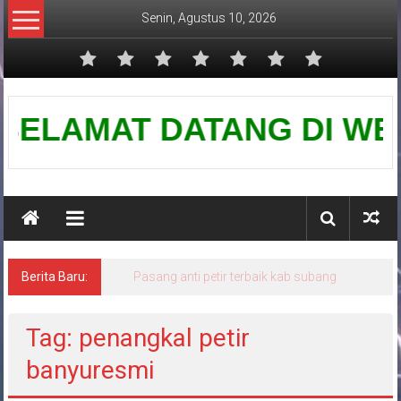
Lompat
Senin, Agustus 10, 2026
ke
konten
Pusat
SELAMAT DATANG DI WEBSIT
Grounding
Petir
Berita Baru:
Pasang anti petir terbaik kab subang
Tag: penangkal petir
banyuresmi