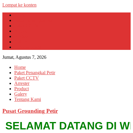
Lompat ke konten
Home
Paket Penangkal Petir
Paket CCTV
Arrester
Product
Galery
Tentang Kami
Jumat, Agustus 7, 2026
Home
Paket Penangkal Petir
Paket CCTV
Arrester
Product
Galery
Tentang Kami
Pusat Grounding Petir
SELAMAT DATANG DI WEBSI