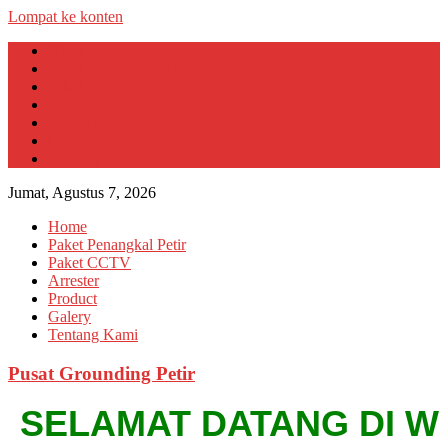
Lompat ke konten
Home
Paket Penangkal Petir
Paket CCTV
Arrester
Product
Galery
Tentang Kami
Jumat, Agustus 7, 2026
Home
Paket Penangkal Petir
Paket CCTV
Arrester
Product
Galery
Tentang Kami
Pusat Grounding Petir
SELAMAT DATANG DI WEBSI