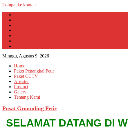
Lompat ke konten
Home
Paket Penangkal Petir
Paket CCTV
Arrester
Product
Galery
Tentang Kami
Minggu, Agustus 9, 2026
Home
Paket Penangkal Petir
Paket CCTV
Arrester
Product
Galery
Tentang Kami
Pusat Grounding Petir
SELAMAT DATANG DI WEBSI