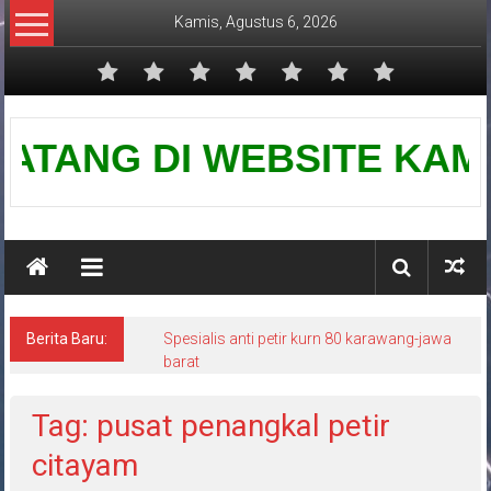
Lompat
Kamis, Agustus 6, 2026
ke
konten
Pusat
TANG DI WEBSITE KAMI-PUS
Grounding
Petir
Berita Baru:
Spesialis anti petir kurn 80 karawang-jawa
barat
Tag: pusat penangkal petir
citayam