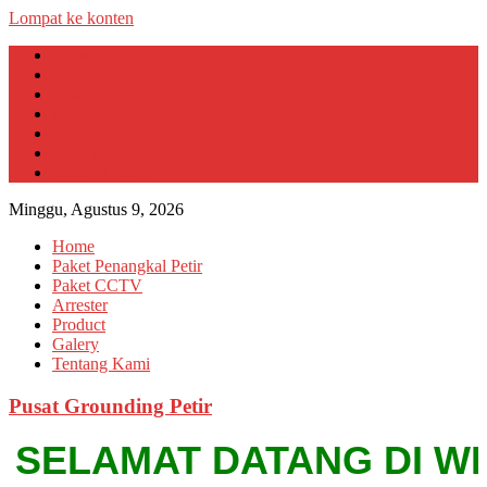
Lompat ke konten
Home
Paket Penangkal Petir
Paket CCTV
Arrester
Product
Galery
Tentang Kami
Minggu, Agustus 9, 2026
Home
Paket Penangkal Petir
Paket CCTV
Arrester
Product
Galery
Tentang Kami
Pusat Grounding Petir
SELAMAT DATANG DI WEBSI