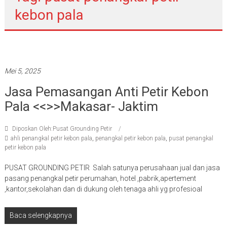
kebon pala
Pasang penangkal petir
Mei 5, 2025
Jasa Pemasangan Anti Petir Kebon
Pala <<>>makasar- Jaktim
Diposkan Oleh:Pusat Grounding Petir
ahli penangkal petir kebon pala
,
penangkal petir kebon pala
,
pusat penangkal
petir kebon pala
PUSAT GROUNDING PETIR Salah satunya perusahaan jual dan jasa
pasang penangkal petir perumahan, hotel ,pabrik,apertement
,kantor,sekolahan dan di dukung oleh tenaga ahli yg profesioal
Baca selengkapnya