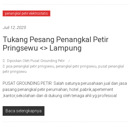
penangkal petir elektrostatis
Juli 12, 2025
Tukang Pesang Penangkal Petir
Pringsewu <> Lampung
Diposkan Oleh:Pusat Grounding Petir
jasa penangkal petir pringsewu
,
penangkal petir pringsewu
,
pusat penangkal
petir pringsewu
PUSAT GROUNDING PETIR Salah satunya perusahaan jual dan jasa
pasang penangkal petir perumahan, hotel ,pabrik,apertement
,kantor,sekolahan dan di dukung oleh tenaga ahli yg profesioal
Baca selengkapnya