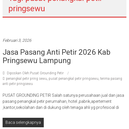
pringsewu
Pasang penangkal petir
Februari 3, 2026
Jasa Pasang Anti Petir 2026 Kab
Pringsewu Lampung
Diposkan Oleh:Pusat Grounding Petir
penangkal petir pring sewu
,
pusat penangkal petir pringsewu
,
terima pasang
anti petir pringsewu
PUSAT GROUNDING PETIR Salah satunya perusahaan jual dan jasa
pasang penangkal petir perumahan, hotel ,pabrik,apertement
,kantor,sekolahan dan di dukung oleh tenaga ahli yg profesioal di
Baca selengkapnya