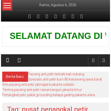
Lompat
Kamis, Agustus 6, 2026
ke
konten
Pusat
SELAMAT DATANG DI WEBS
Grounding
Petir
Pasang anti petir terbaik kab subang
Berita Baru:
Spesialis anti petir kurn 80 karawang-jawa barat
Ahli pasang anti petir jatinegara-jakarta selatan
Terima pasang anti petir rawamangun-jakarta timur
Penangkal petir paket grounding kelapa gading-jakarta utara
Tag: pusat penangkal petir